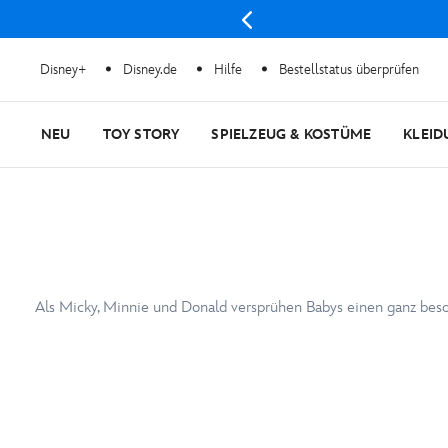
Disney+
Disney.de
Hilfe
Bestellstatus überprüfen
NEU
TOY STORY
SPIELZEUG & KOSTÜME
KLEID
Als Micky, Minnie und Donald versprühen Babys einen ganz beso