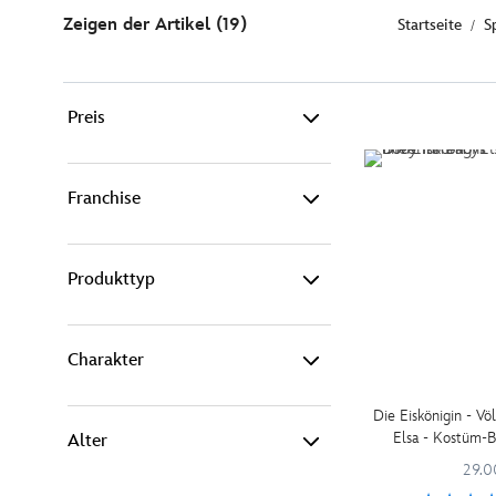
Zeigen der Artikel (19)
Startseite
S
Preis
25€ - 50€ (17)
Franchise
50€ - 100€ (2)
Produkttyp
Disney (16)
-
Filter
Pixar (3)
Charakter
Babykostüme (10)
Die Eiskönigin - Völ
Kinderkostüme (9)
Elsa - Kostüm-B
Alter
29.0
Kleider & Röcke (1)