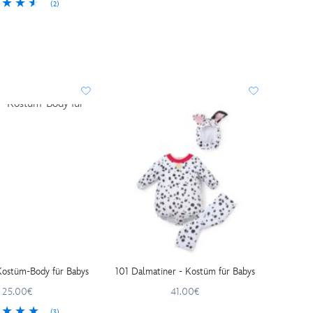
(2)
 Kostüm-Body für Babys
101 Dalmatiner - Kostüm für Babys
25.00€
41.00€
(3)