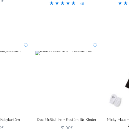
0€
(5)
 Babykostüm
Doc McStuffins - Kostüm für Kinder
Micky Maus -
0€
51.00€