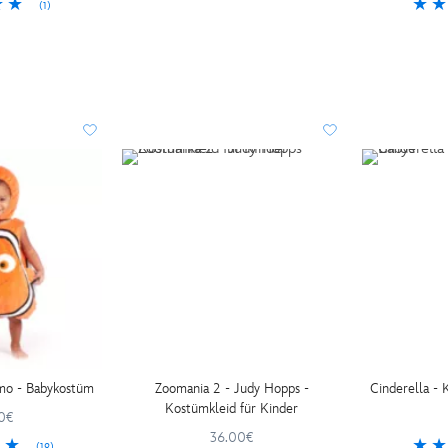
(1)
mo - Babykostüm
Zoomania 2 - Judy Hopps -
Cinderella -
Kostümkleid für Kinder
0€
36.00€
(19)