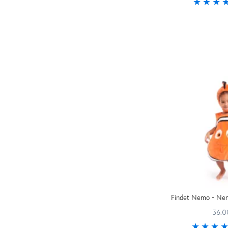
Alice im Wunderland (1)
Baby (13)
Arielle (1)
Kinder (6)
Cinderella (1)
Disney Prinzessinnen (2)
Alle Optionen anzeigen (14)
Findet Nemo - Ne
36.0