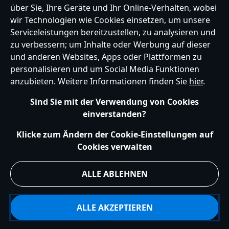
über Sie, Ihre Geräte und Ihr Online-Verhalten, wobei
begeisterten Mutter erwärmst, sind unsere entzückenden
wir Technologien wie Cookies einsetzen, um unsere
Kuscheltiere die richtige Wahl. Von klassischen Disney-Figuren wie
Serviceleistungen bereitzustellen, zu analysieren und
Micky Maus
,
Stitch
und
Dumbo
bis hin zu liebenswerten
zu verbessern; um Inhalte oder Werbung auf dieser
Neuzugängen wie Angel: Diese Knuddelfreunde sind bereit, am
Germany
und anderen Websites, Apps oder Plattformen zu
Muttertag für Freude zu sorgen.
personalisieren und um Social Media Funktionen
anzubieten. Weitere Informationen finden Sie
hier
.
Hilfe
Nutzungsbedingungen
Datenschutzerklärung
Site Map
Sind Sie mit der Verwendung von Cookies
Richtlinien für Cookies
EU Datenschutzhinweis
Impressum
einverstanden?
Allgemeine Verkaufsbedingungen
Ihre Cookie Einstellungen verwalten
s172 Statements
Klicke zum Ändern der Cookie-Einstellungen auf
Accessibility
Cookies verwalten
© Disney © Disney•Pixar © & ™ Lucasfilm LTD © Marvel. Alle Rechte vorbehalten.
ALLE ABLEHNEN
ALLE AKZEPTIEREN