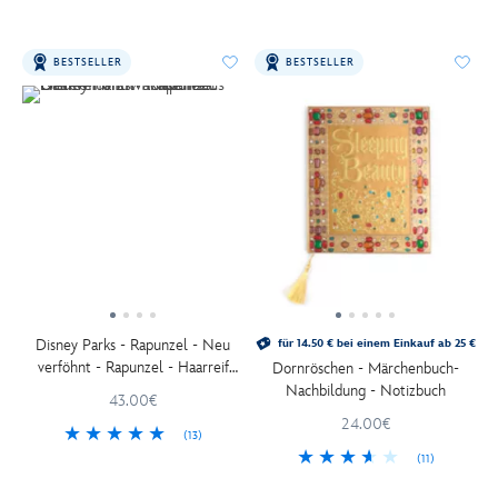
BESTSELLER
BESTSELLER
Disney Parks - Rapunzel - Neu
für 14.50 € bei einem Einkauf ab 25 €
verföhnt - Rapunzel - Haarreif
Dornröschen - Märchenbuch-
mit Minnie Maus Ohren für
Nachbildung - Notizbuch
43.00€
Erwachsene
24.00€
(13)
(11)