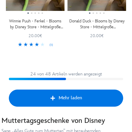
Winnie Puuh - Ferkel - Blooms
Donald Duck - Blooms by Disney
by Disney Store - Mittelgroße
Store - Mittelgroße
Plüschblume - 34 cm
Plüschblume - 34 cm
20.00€
20.00€
(1)
24 von 48 Artikeln werden angezeigt
Mehr laden
Muttertagsgeschenke von Disney
Vorw
Sage „Alles Gute zum Muttertag” mit bezaubernden