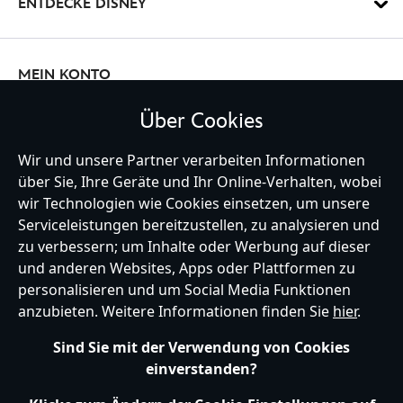
ENTDECKE DISNEY
oder zuhause.
Entdecke Padfolios in limitierter Auflage und werde Teil von Stark
Enterprises oder von den
Avengers
. Dabei musst du nicht einmal
Pläne zur Rettung der Welt schmieden. Die Pads eignen sich auch
MEIN KONTO
für den ganz normalen Alltag. Wer eher in die Vergangenheit
eintauchen möchte, liegt mit den Notizbüchern im Replika-Stil
Über Cookies
Tagebücher und Stifte
genau richtig. Da fühlt man sich gleich wie
Cinderella
oder
Aurora
BLEIBE MIT UNS IN KONTAKT
auf dem königlichen Schloss.
Wir und unsere Partner verarbeiten Informationen
Halte deine Gedanken und Erlebnisse in einem Tagebuch mit
über Sie, Ihre Geräte und Ihr Online-Verhalten, wobei
Disney Design fest. Zu vielen Notizbüchern und Tagebüchern gibt es
wir Technologien wie Cookies einsetzen, um unsere
auch die passenden Stifte - zum Beispiel den Kochlöffel Stift im Stil
Serviceleistungen bereitzustellen, zu analysieren und
von Ratatouille. Entdecke Loki,
Thor
und Co als Stift-Figur, bei der
zu verbessern; um Inhalte oder Werbung auf dieser
die Füße als Kappe dienen.
Germany
und anderen Websites, Apps oder Plattformen zu
personalisieren und um Social Media Funktionen
anzubieten. Weitere Informationen finden Sie
hier
.
Hilfe
Nutzungsbedingungen
Datenschutzerklärung
Site Map
Sind Sie mit der Verwendung von Cookies
Richtlinien für Cookies
EU Datenschutzhinweis
Impressum
einverstanden?
Allgemeine Verkaufsbedingungen
Ihre Cookie Einstellungen verwalten
s172 Statements