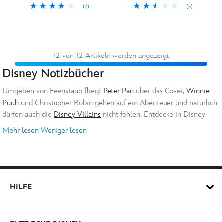
(7)
(5)
12 von 12 Artikeln werden angezeigt
Disney Notizbücher
Umgeben von Feenstaub fliegt
Peter Pan
über das Cover,
Winnie
Puuh
und Christopher Robin gehen auf ein Abenteuer und natürlich
dürfen auch die
Disney Villains
nicht fehlen. Entdecke in Disney
Store Notizbücher, Padfolios und Tagebücher mit Motiven aus
Mehr lesen
Weniger lesen
vielen bekannten Disney Filmen, sowie den Helden aus
Star Wars
Limitierte Padfolios und Replika-
und
Marvel
. Lass dich beim Schreiben inspirieren und verzaubern
Notizbücher
und nutze die passenden Stifte zum Disney Notizbuch.
'Erwachsene sind nichts anderes als groß gewordene Kinder', sagte
HILFE
Walt Disney und so ziert dieses Motto das Fantasia Padfolio mit
Micky Maus
als Zauberlehrling. Ob Groß oder Klein: In Disney Store
finden sich die passenden Schreibwaren für die Schule, das Büro