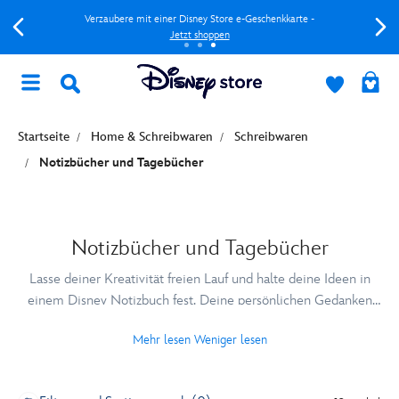
Verzaubere mit einer Disney Store e-Geschenkkarte -
Jetzt shoppen
Startseite
Home & Schreibwaren
Schreibwaren
Notizbücher und Tagebücher
Notizbücher und Tagebücher
Lasse deiner Kreativität freien Lauf und halte deine Ideen in
einem Disney Notizbuch fest. Deine persönlichen Gedanken
sind in einem der Tagebücher mit Minnie Maus oder Daisy
Mehr lesen
Weniger lesen
Duck Design sicher aufgehoben.