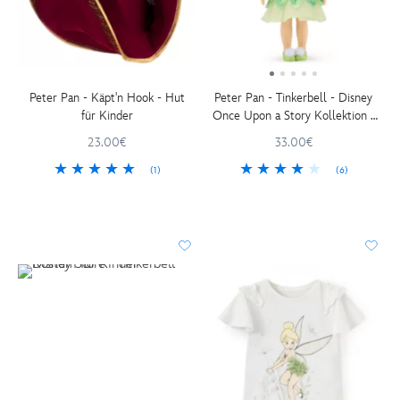
Peter Pan - Käpt'n Hook - Hut
Peter Pan - Tinkerbell - Disney
für Kinder
Once Upon a Story Kollektion -
Puppe - 40,5 cm
23.00€
33.00€
(1)
(6)