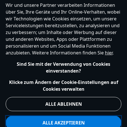
BLEIBE MIT UNS IN KONTAKT
Wir und unsere Partner verarbeiten Informationen
über Sie, Ihre Geräte und Ihr Online-Verhalten, wobei
wir Technologien wie Cookies einsetzen, um unsere
Serviceleistungen bereitzustellen, zu analysieren und
zu verbessern; um Inhalte oder Werbung auf dieser
Germany
und anderen Websites, Apps oder Plattformen zu
personalisieren und um Social Media Funktionen
anzubieten. Weitere Informationen finden Sie
hier
.
Hilfe
Nutzungsbedingungen
Datenschutzerklärung
Site Map
Sind Sie mit der Verwendung von Cookies
Richtlinien für Cookies
EU Datenschutzhinweis
Impressum
einverstanden?
Allgemeine Verkaufsbedingungen
Ihre Cookie Einstellungen verwalten
s172 Statements
Klicke zum Ändern der Cookie-Einstellungen auf
Accessibility
Cookies verwalten
© Disney © Disney•Pixar © & ™ Lucasfilm LTD © Marvel. Alle Rechte vorbehalten.
ALLE ABLEHNEN
ALLE AKZEPTIEREN