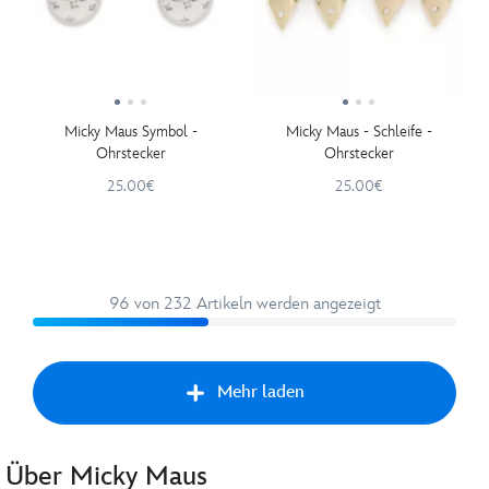
Micky Maus Symbol -
Micky Maus - Schleife -
Ohrstecker
Ohrstecker
25.00€
25.00€
96 von 232 Artikeln werden angezeigt
Mehr laden
Über Micky Maus
Zurü