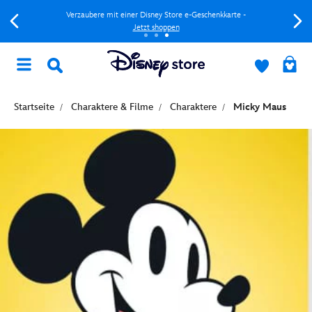
Verzaubere mit einer Disney Store e-Geschenkkarte -
Jetzt shoppen
Startseite
Charaktere & Filme
Charaktere
Micky Maus