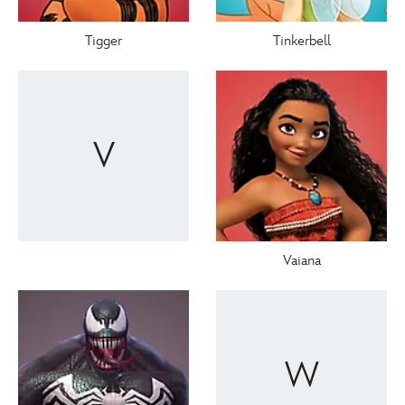
Tigger
Tinkerbell
V
Vaiana
W