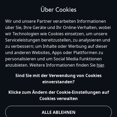
Über Cookies
BLEIBE MIT UNS IN KONTAKT
Wir und unsere Partner verarbeiten Informationen
über Sie, Ihre Geräte und Ihr Online-Verhalten, wobei
wir Technologien wie Cookies einsetzen, um unsere
Serviceleistungen bereitzustellen, zu analysieren und
zu verbessern; um Inhalte oder Werbung auf dieser
Germany
und anderen Websites, Apps oder Plattformen zu
personalisieren und um Social Media Funktionen
anzubieten. Weitere Informationen finden Sie
hier
.
Hilfe
Nutzungsbedingungen
Datenschutzerklärung
Site Map
Sind Sie mit der Verwendung von Cookies
Richtlinien für Cookies
EU Datenschutzhinweis
Impressum
einverstanden?
Allgemeine Verkaufsbedingungen
Ihre Cookie Einstellungen verwalten
s172 Statements
Klicke zum Ändern der Cookie-Einstellungen auf
Accessibility
Cookies verwalten
© Disney © Disney•Pixar © & ™ Lucasfilm LTD © Marvel. Alle Rechte vorbehalten.
ALLE ABLEHNEN