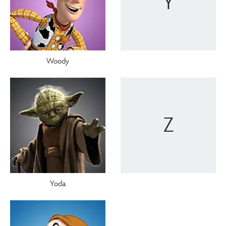
Y
Woody
Z
Yoda