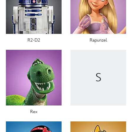
R2-D2
Rapunzel
S
Rex