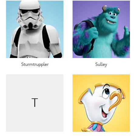
Sturmtruppler
Sulley
T