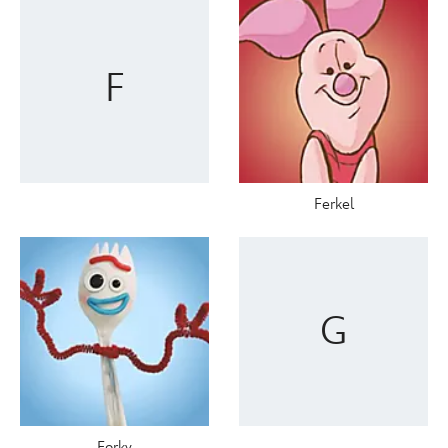
F
Ferkel
G
Forky