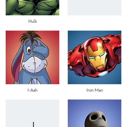
Hulk
I-Aah
Iron Man
J