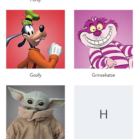
Goofy
Grinsekatze
H