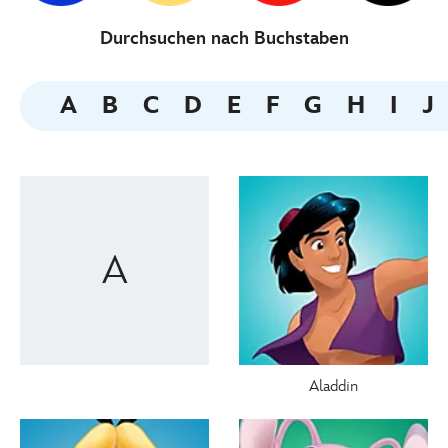
Durchsuchen nach Buchstaben
A
B
C
D
E
F
G
H
I
J
A
Aladdin