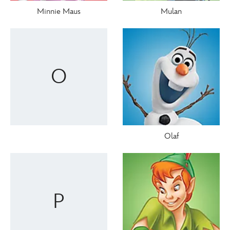
Minnie Maus
Mulan
O
Olaf
P