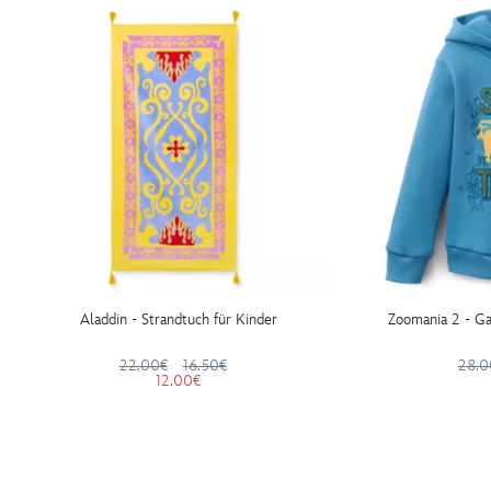
Aladdin - Strandtuch für Kinder
Zoomania 2 - Ga
22.00€
16.50€
28.0
12.00€