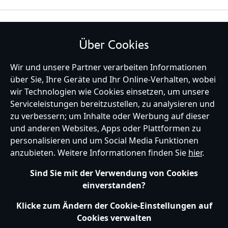
BLEIBE MIT UNS IN KONTAKT
Über Cookies
Wir und unsere Partner verarbeiten Informationen
über Sie, Ihre Geräte und Ihr Online-Verhalten, wobei
wir Technologien wie Cookies einsetzen, um unsere
Germany
Serviceleistungen bereitzustellen, zu analysieren und
zu verbessern; um Inhalte oder Werbung auf dieser
und anderen Websites, Apps oder Plattformen zu
Hilfe
Nutzungsbedingungen
Datenschutzerklärung
Site Map
personalisieren und um Social Media Funktionen
Richtlinien für Cookies
EU Datenschutzhinweis
Impressum
anzubieten. Weitere Informationen finden Sie
hier
.
Allgemeine Verkaufsbedingungen
Ihre Cookie Einstellungen verwalten
s172 Statements
Sind Sie mit der Verwendung von Cookies
Accessibility
einverstanden?
© Disney © Disney•Pixar © & ™ Lucasfilm LTD © Marvel. Alle Rechte vorbehalten.
Klicke zum Ändern der Cookie-Einstellungen auf
Cookies verwalten