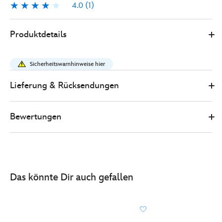
4.0
(1)
4.0
1
Disney
434110202526
434110202526
EUR
Produktdetails
Store
12.50
https://www.disneystore.de/zoomania-
2-
Sicherheitswarnhinweise hier
-
-
Lieferung & Rücksendungen
tagesdecke-
aus-
Bewertungen
fleece-
434110202526.html
http://schema.org/OutOfStock
Das könnte Dir auch gefallen