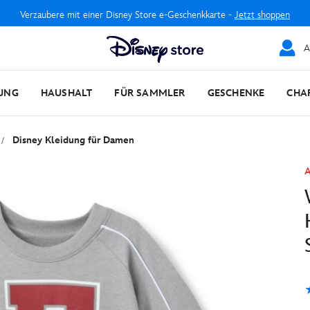
Verzaubere mit einer Disney Store e-Geschenkkarte -
Jetzt shoppen
A
UNG
HAUSHALT
FÜR SAMMLER
GESCHENKE
CHA
Disney Kleidung für Damen
A
3