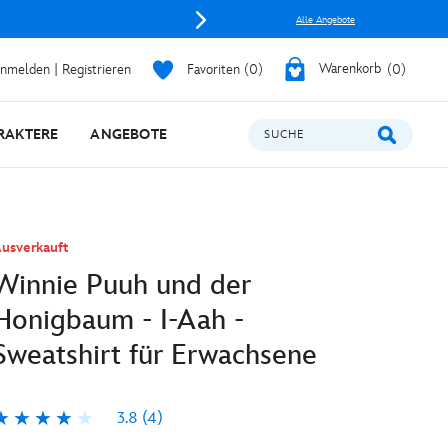
Alle Angebote
nmelden | Registrieren
Favoriten
0
Warenkorb
0
RAKTERE
ANGEBOTE
SUCHE
usverkauft
Winnie Puuh und der
Honigbaum - I-Aah -
Sweatshirt für Erwachsene
3.8
(4)
.8
4