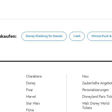
nkaufen:
Disney Kleidung für Damen
I-Aah
Winnie Puuh &
Charaktere
Neu
Disney
Zauberhafte Angebo
Pixar
Personalisierungen
Marvel
Disneyland Paris Tick
Star Wars
Walt Disney World
Tickets
Filme