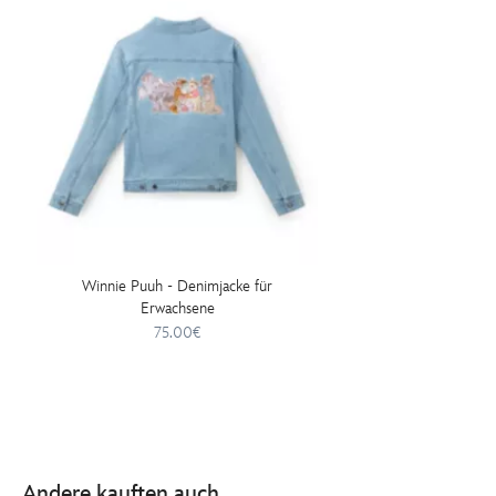
kapuzenpullover-
fuer-
damen-
5108050290148M.html
http://schema.org/OutOfStock
Winnie Puuh - Denimjacke für
Erwachsene
75.00€
Andere kauften auch