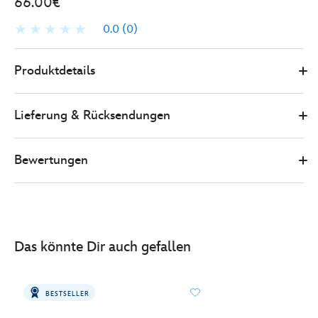
66.00€
0.0
(0)
0
5108050290148M
5108050290148M
EUR
Produktdetails
66.00
https://www.disneystore.de/winnie-
puuh-
Lieferung & Rücksendungen
-
-
i-
Bewertungen
aah-
-
-
sommer-
-
Das könnte Dir auch gefallen
-
blumen-
-
BESTSELLER
-