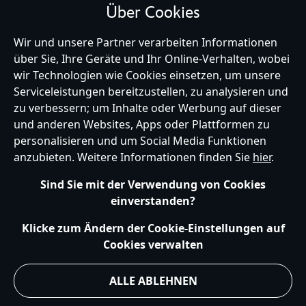
Über Cookies
Wir und unsere Partner verarbeiten Informationen
über Sie, Ihre Geräte und Ihr Online-Verhalten, wobei
Germany
wir Technologien wie Cookies einsetzen, um unsere
Serviceleistungen bereitzustellen, zu analysieren und
zu verbessern; um Inhalte oder Werbung auf dieser
und anderen Websites, Apps oder Plattformen zu
Hilfe
Nutzungsbedingungen
Datenschutzerklärung
Site Map
personalisieren und um Social Media Funktionen
Richtlinien für Cookies
EU Datenschutzhinweis
Impressum
anzubieten. Weitere Informationen finden Sie
hier
.
Allgemeine Verkaufsbedingungen
Ihre Cookie Einstellungen verwalten
s172 Statements
Sind Sie mit der Verwendung von Cookies
Accessibility
einverstanden?
© Disney © Disney•Pixar © & ™ Lucasfilm LTD © Marvel. Alle Rechte vorbehalten.
Klicke zum Ändern der Cookie-Einstellungen auf
Cookies verwalten
ALLE ABLEHNEN