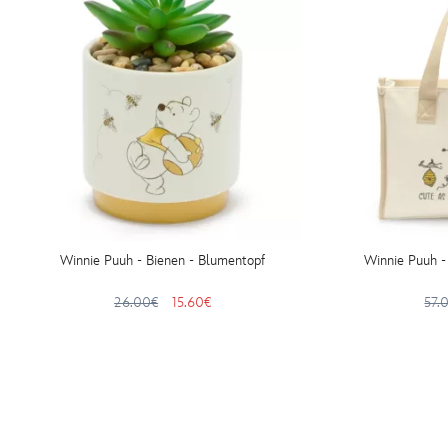
Winnie Puuh - Bienen - Blumentopf
Winnie Puuh -
26.00€
15.60€
57.