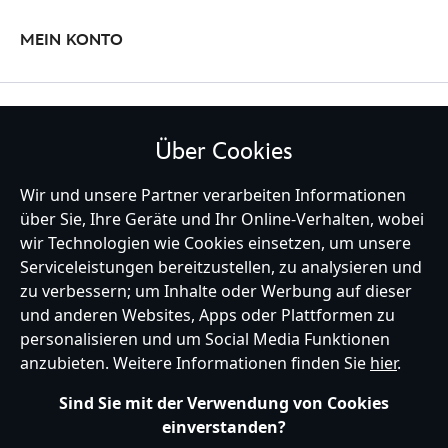
MEIN KONTO
BLEIBE MIT UNS IN KONTAKT
Über Cookies
Wir und unsere Partner verarbeiten Informationen
über Sie, Ihre Geräte und Ihr Online-Verhalten, wobei
wir Technologien wie Cookies einsetzen, um unsere
Germany
Serviceleistungen bereitzustellen, zu analysieren und
zu verbessern; um Inhalte oder Werbung auf dieser
und anderen Websites, Apps oder Plattformen zu
Hilfe
Nutzungsbedingungen
Datenschutzerklärung
Site Map
personalisieren und um Social Media Funktionen
Richtlinien für Cookies
EU Datenschutzhinweis
Impressum
anzubieten. Weitere Informationen finden Sie
hier
.
Allgemeine Verkaufsbedingungen
Ihre Cookie Einstellungen verwalten
s172 Statements
Sind Sie mit der Verwendung von Cookies
Accessibility
einverstanden?