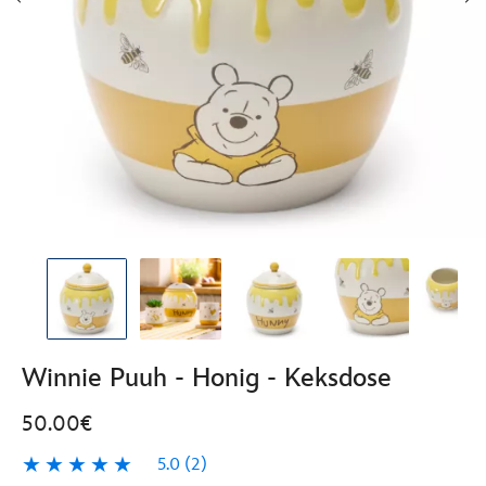
Winnie Puuh - Honig - Keksdose
50.00€
5.0
(2)
5.0