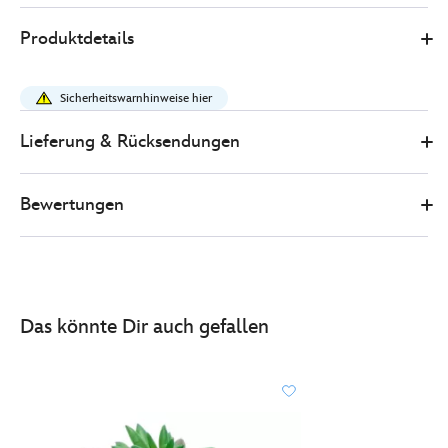
2
Disney
433121108148
433121108148
EUR
Produktdetails
Store
50.00
https://www.disneystore.de/winnie-
puuh-
Sicherheitswarnhinweise hier
-
-
Lieferung & Rücksendungen
honig-
-
Bewertungen
-
keksdose-
433121108148.html
http://schema.org/InStock
Das könnte Dir auch gefallen