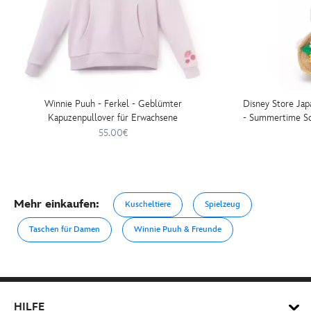
Winnie Puuh - Ferkel - Geblümter
Disney Store Jap
Kapuzenpullover für Erwachsene
- Summertime Sof
- Kuscheltier-S
55.00€
Mehr einkaufen:
Kuscheltiere
Spielzeug
Taschen für Damen
Winnie Puuh & Freunde
HILFE