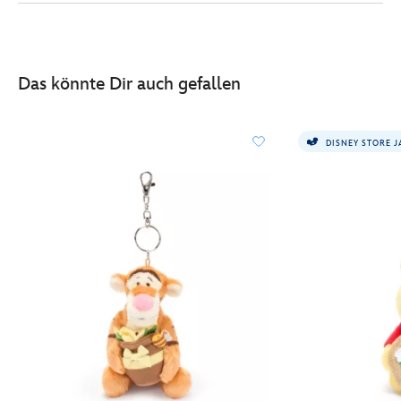
sonderedition-
-
-
schluesselanhaenger-
Das könnte Dir auch gefallen
mit-
kleinem-
kuscheltier-
DISNEY STORE 
-
-14-
cm-
415161133397.html
http://schema.org/InStock