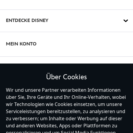
ENTDECKE DISNEY
MEIN KONTO
BLEIBE MIT UNS IN KONTAKT
Über Cookies
Wir und unsere Partner verarbeiten Informationen
über Sie, Ihre Geräte und Ihr Online-Verhalten, wobei
Germany
wir Technologien wie Cookies einsetzen, um unsere
Serviceleistungen bereitzustellen, zu analysieren und
zu verbessern; um Inhalte oder Werbung auf dieser
und anderen Websites, Apps oder Plattformen zu
Hilfe
Nutzungsbedingungen
Datenschutzerklärung
Site Map
personalisieren und um Social Media Funktionen