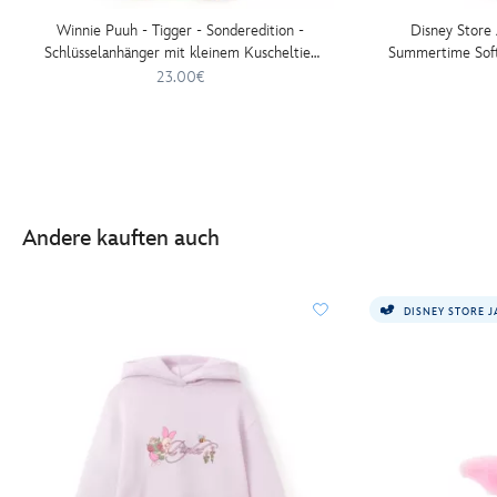
Winnie Puuh - Tigger - Sonderedition -
Disney Store 
Schlüsselanhänger mit kleinem Kuscheltier
Summertime Soft 
- 12 cm
Kuscheltier-Sc
23.00€
Andere kauften auch
DISNEY STORE 