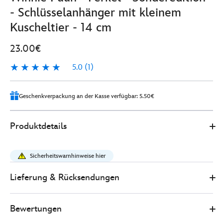
- Schlüsselanhänger mit kleinem
Kuscheltier - 14 cm
23.00€
5.0
(1)
5.0
1
Geschenkverpackung an der Kasse verfügbar: 5.50€
Disney
415161133397
415161133397
EUR
Produktdetails
Store
23.00
https://www.disneystore.de/winnie-
puuh-
Sicherheitswarnhinweise hier
-
-
Lieferung & Rücksendungen
ferkel-
-
Bewertungen
-