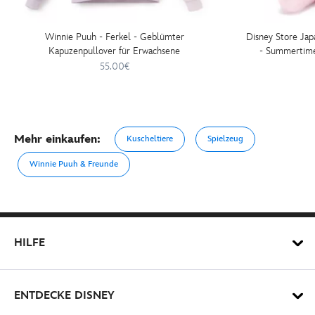
Winnie Puuh - Ferkel - Geblümter
Disney Store Jap
Kapuzenpullover für Erwachsene
- Summertime 
Mittelgroßes
55.00€
Mehr einkaufen:
Kuscheltiere
Spielzeug
Winnie Puuh & Freunde
HILFE
ENTDECKE DISNEY