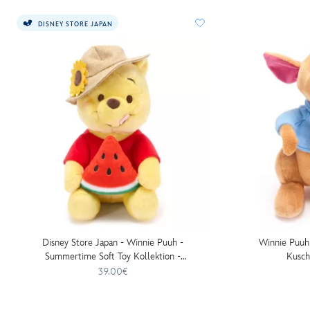
-21-
DISNEY STORE JAPAN
cm-
415150891413.html
http://schema.org/InStock
Disney Store Japan - Winnie Puuh -
Winnie Puuh 
Summertime Soft Toy Kollektion -
Kusch
Mittelgroßes Kuscheltier - 26 cm
39.00€