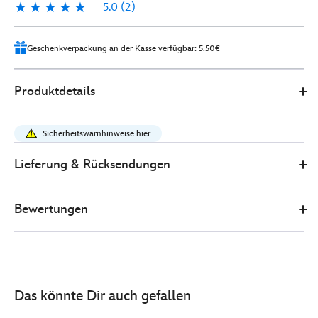
5.0
(2)
5.0
2
Geschenkverpackung an der Kasse verfügbar: 5.50€
Disney
415150891413
415150891413
EUR
Produktdetails
Store
41.00
https://www.disneystore.de/winnie-
puuh-
Sicherheitswarnhinweise hier
-
-
Lieferung & Rücksendungen
ferkel-
-
Bewertungen
-
limitierte-
edition-
-
-
Das könnte Dir auch gefallen
strickkuscheltier-
-