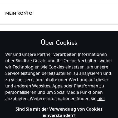
MEIN KONTO
BLEIBE MIT UNS IN KONTAKT
Über Cookies
Wir und unsere Partner verarbeiten Informationen
über Sie, Ihre Geräte und Ihr Online-Verhalten, wobei
wir Technologien wie Cookies einsetzen, um unsere
Germany
Serviceleistungen bereitzustellen, zu analysieren und
zu verbessern; um Inhalte oder Werbung auf dieser
und anderen Websites, Apps oder Plattformen zu
Hilfe
Nutzungsbedingungen
Datenschutzerklärung
Site Map
personalisieren und um Social Media Funktionen
Richtlinien für Cookies
EU Datenschutzhinweis
Impressum
anzubieten. Weitere Informationen finden Sie
hier
.
Allgemeine Verkaufsbedingungen
Ihre Cookie Einstellungen verwalten
s172 Statements
Sind Sie mit der Verwendung von Cookies
Accessibility
einverstanden?