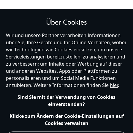
BLEIBE MIT UNS IN KONTAKT
Über Cookies
Wir und unsere Partner verarbeiten Informationen
über Sie, Ihre Geräte und Ihr Online-Verhalten, wobei
wir Technologien wie Cookies einsetzen, um unsere
Germany
Serviceleistungen bereitzustellen, zu analysieren und
zu verbessern; um Inhalte oder Werbung auf dieser
und anderen Websites, Apps oder Plattformen zu
Hilfe
Nutzungsbedingungen
Datenschutzerklärung
Site Map
personalisieren und um Social Media Funktionen
Richtlinien für Cookies
EU Datenschutzhinweis
Impressum
anzubieten. Weitere Informationen finden Sie
hier
.
Allgemeine Verkaufsbedingungen
Ihre Cookie Einstellungen verwalten
s172 Statements
Sind Sie mit der Verwendung von Cookies
Accessibility
einverstanden?
© Disney © Disney•Pixar © & ™ Lucasfilm LTD © Marvel. Alle Rechte vorbehalten.
Klicke zum Ändern der Cookie-Einstellungen auf
Cookies verwalten