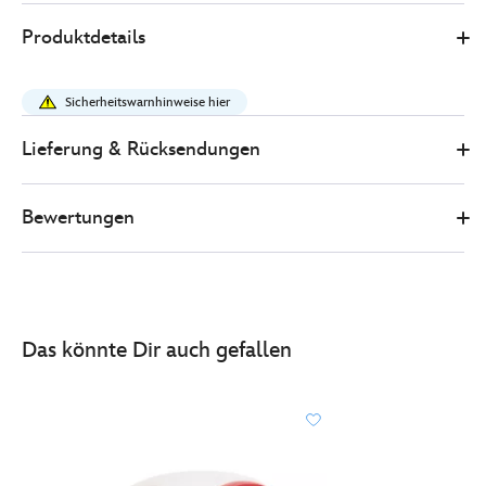
4
417138112480
417138112480
EUR
Produktdetails
29.00
https://www.disneystore.de/winnie-
puuh-
Sicherheitswarnhinweise hier
-
-
Lieferung & Rücksendungen
badespielzeugset-
417138112480.html
Bewertungen
http://schema.org/InStock
Das könnte Dir auch gefallen