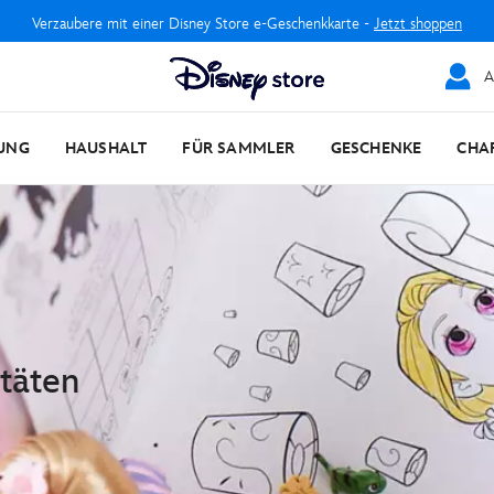
Verzaubere mit einer Disney Store e-Geschenkkarte -
Jetzt shoppen
A
UNG
HAUSHALT
FÜR SAMMLER
GESCHENKE
CHA
täten