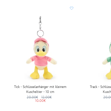
Tick - Schlüsselanhänger mit kleinem
Track - Schlüs
Kuscheltier - 10 cm
Kusch
20.00€
12.00€
20.0
10.00€