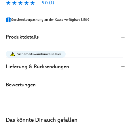
5.0
(1)
5.0
1
Geschenkverpackung an der Kasse verfügbar: 5.50€
Disney
415160940347
415160940347
EUR
Produktdetails
Store
10.00
https://www.disneystore.de/trick-
-
Sicherheitswarnhinweise hier
-
schluesselanhaenger-
Lieferung & Rücksendungen
mit-
kleinem-
Bewertungen
kuscheltier-
-
-10-
cm-
415160940347.html
Das könnte Dir auch gefallen
http://schema.org/InStock