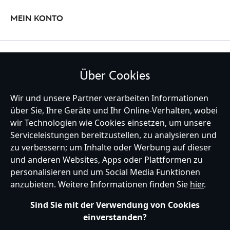
MEIN KONTO
BLEIBE MIT UNS IN KONTAKT
Über Cookies
Wir und unsere Partner verarbeiten Informationen
über Sie, Ihre Geräte und Ihr Online-Verhalten, wobei
wir Technologien wie Cookies einsetzen, um unsere
Germany
Serviceleistungen bereitzustellen, zu analysieren und
zu verbessern; um Inhalte oder Werbung auf dieser
und anderen Websites, Apps oder Plattformen zu
Hilfe
Nutzungsbedingungen
Datenschutzerklärung
Site Map
personalisieren und um Social Media Funktionen
Richtlinien für Cookies
EU Datenschutzhinweis
Impressum
anzubieten. Weitere Informationen finden Sie
hier
.
Allgemeine Verkaufsbedingungen
Ihre Cookie Einstellungen verwalten
s172 Statements
Sind Sie mit der Verwendung von Cookies
Accessibility
einverstanden?
© Disney © Disney•Pixar © & ™ Lucasfilm LTD © Marvel. Alle Rechte vorbehalten.