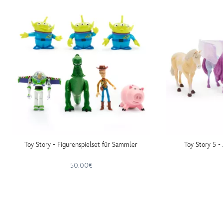
http://schema.org/InStock
Toy Story - Figurenspielset für Sammler
Toy Story 5 - 
50.00€