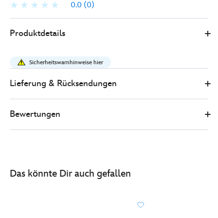
0.0
(0)
Disney
415150891178
415150891178
EUR
Produktdetails
Store
41.00
https://www.disneystore.de/toy-
story-
Sicherheitswarnhinweise hier
5-
-
Lieferung & Rücksendungen
-
jessie-
Bewertungen
und-
daffodil-
-
-
kuscheltier-
Das könnte Dir auch gefallen
-
-35-
cm-
415150891178.html