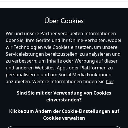
BLEIBE MIT UNS IN KONTAKT
Über Cookies
Wir und unsere Partner verarbeiten Informationen
über Sie, Ihre Geräte und Ihr Online-Verhalten, wobei
wir Technologien wie Cookies einsetzen, um unsere
Germany
Serviceleistungen bereitzustellen, zu analysieren und
zu verbessern; um Inhalte oder Werbung auf dieser
und anderen Websites, Apps oder Plattformen zu
Hilfe
Nutzungsbedingungen
Datenschutzerklärung
Site Map
personalisieren und um Social Media Funktionen
Richtlinien für Cookies
EU Datenschutzhinweis
Impressum
anzubieten. Weitere Informationen finden Sie
hier
.
Allgemeine Verkaufsbedingungen
Ihre Cookie Einstellungen verwalten
s172 Statements
Sind Sie mit der Verwendung von Cookies
Accessibility
einverstanden?
© Disney © Disney•Pixar © & ™ Lucasfilm LTD © Marvel. Alle Rechte vorbehalten.
Klicke zum Ändern der Cookie-Einstellungen auf
Cookies verwalten