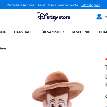
Verzaubere mit einer Disney Store e-Geschenkkarte -
Jetzt shoppen
A
UNG
HAUSHALT
FÜR SAMMLER
GESCHENKE
CHA
iere
A