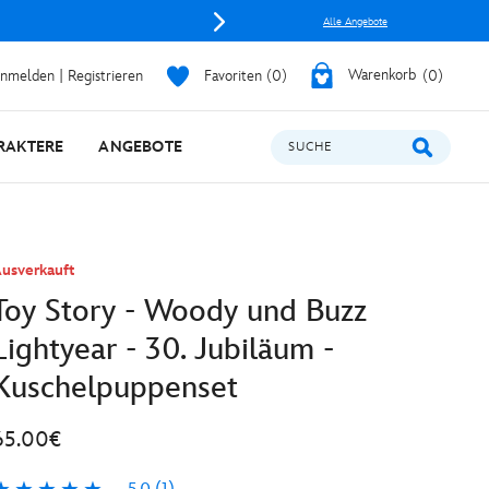
Alle Angebote
nmelden | Registrieren
Favoriten
0
Warenkorb
0
RAKTERE
ANGEBOTE
SUCHE
usverkauft
Toy Story - Woody und Buzz
Lightyear - 30. Jubiläum -
Kuschelpuppenset
65.00€