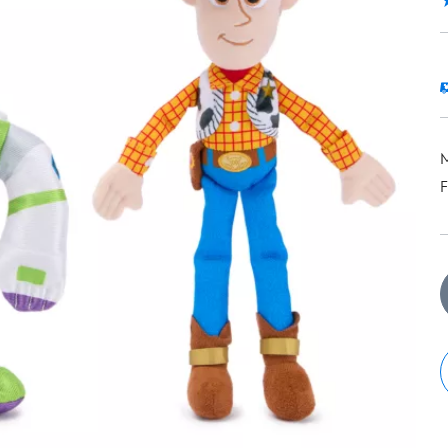
5
1
M
F