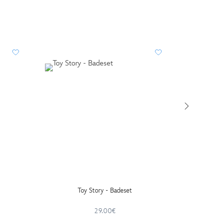
Toy Story - Badeset
Toy S
29.00€