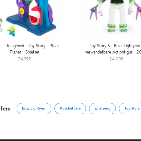
l - Imaginext - Toy Story - Pizza
Toy Story 5 - Buzz Lightyear
Planet - Spielset
Verwandelbare Actionfigur - 2
34.99€
24.00€
fen:
Buzz Lightyear
Kuscheltiere
Spielzeug
Toy Story