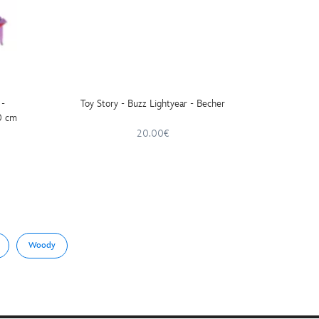
 -
Toy Story - Buzz Lightyear - Becher
Toy Stor
0 cm
20.00€
Woody