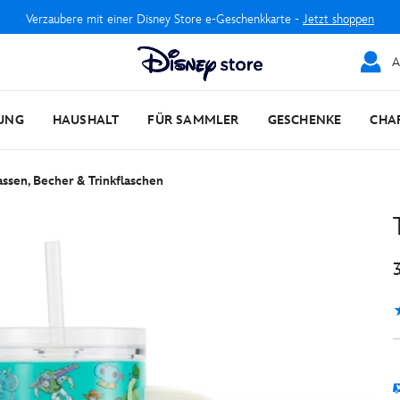
Verzaubere mit einer Disney Store e-Geschenkkarte -
Jetzt shoppen
A
UNG
HAUSHALT
FÜR SAMMLER
GESCHENKE
CHA
assen, Becher & Trinkflaschen
5
1