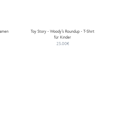
Damen
Toy Story - Woody’s Roundup - T-Shirt
Toy St
für Kinder
23.00€