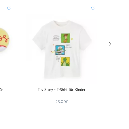
für
Toy Story - T-Shirt für Kinder
Toy Sto
23.00€