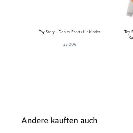
Toy Story - Denim-Shorts für Kinder
Toy S
Ka
25.00€
Andere kauften auch