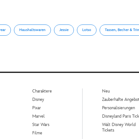
year
Haushaltswaren
Jessie
Lotso
Tassen, Becher & Tri
Charaktere
Neu
Disney
Zauberhafte Angebo
Pixar
Personalisierungen
Marvel
Disneyland Paris Tick
Star Wars
Walt Disney World
Tickets
Filme