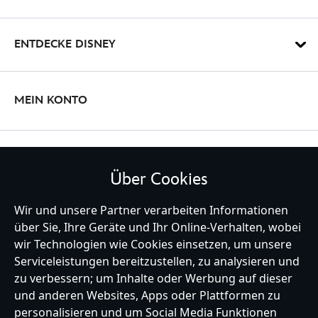
ENTDECKE DISNEY
MEIN KONTO
BLEIBE MIT UNS IN KONTAKT
Über Cookies
Wir und unsere Partner verarbeiten Informationen
über Sie, Ihre Geräte und Ihr Online-Verhalten, wobei
Germany
wir Technologien wie Cookies einsetzen, um unsere
Serviceleistungen bereitzustellen, zu analysieren und
zu verbessern; um Inhalte oder Werbung auf dieser
und anderen Websites, Apps oder Plattformen zu
Hilfe
Nutzungsbedingungen
Datenschutzerklärung
Site Map
personalisieren und um Social Media Funktionen
Richtlinien für Cookies
EU Datenschutzhinweis
Impressum