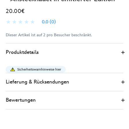
20.00€
0.0
(0)
Dieser Artikel ist auf 2 pro Besucher beschränkt.
Disney
438011622520
438011622520
EUR
Produktdetails
Store
20.00
https://www.disneystore.de/toy-
story-
Sicherheitswarnhinweise hier
-
-
Lieferung & Rücksendungen
buzz-
lightyear-
Bewertungen
-
-
flugmotiv-
-