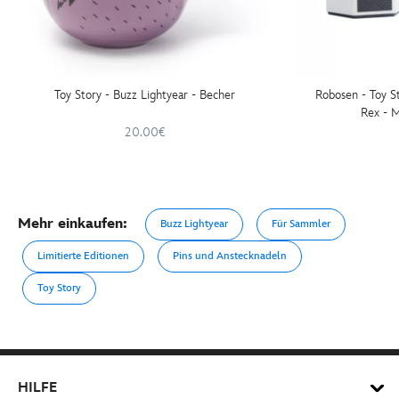
Toy Story - Buzz Lightyear - Becher
Robosen - Toy S
Rex - M
20.00€
Mehr einkaufen:
Buzz Lightyear
Für Sammler
Limitierte Editionen
Pins und Anstecknadeln
Toy Story
HILFE