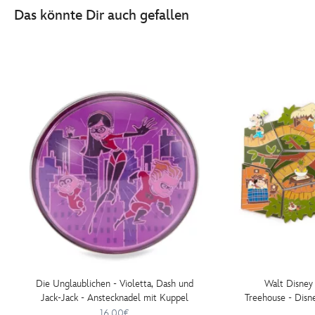
-
Das könnte Dir auch gefallen
anstecknadel-
in-
limitierter-
edition-
438011622520.html
http://schema.org/InStock
Die Unglaublichen - Violetta, Dash und
Walt Disney
Jack-Jack - Anstecknadel mit Kuppel
Treehouse - Disn
Serie - Mystery-A
16.00€