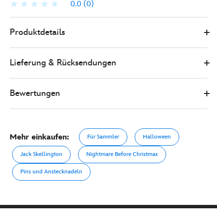
0.0
(0)
438039874857
438039874857
EUR
Produktdetails
35.00
https://www.disneystore.de/tim-
burtons-
Lieferung & Rücksendungen
nightmare-
before-
christmas-
Bewertungen
-
-
anstecknadelset-
Mehr einkaufen:
Für Sammler
Halloween
438039874857.html
http://schema.org/OutOfStock
Jack Skellington
Nightmare Before Christmas
Pins und Anstecknadeln