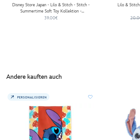
Disney Store Japan - Lilo & Stitch - Stitch -
Lilo & Stitch
Summertime Soft Toy Kollektion -
Mittelgroßes Kuscheltier - 23 cm
39.00€
20.0
Andere kauften auch
PERSONALISIEREN