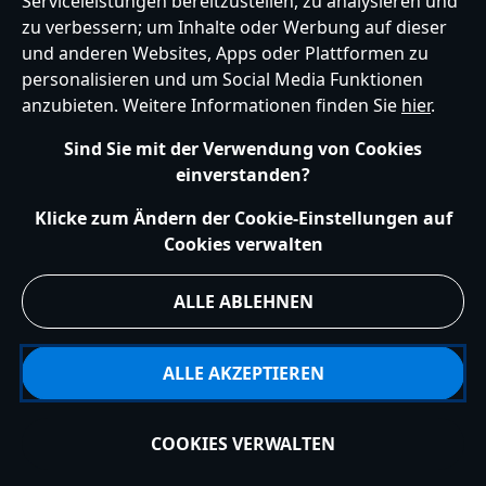
Serviceleistungen bereitzustellen, zu analysieren und
zu verbessern; um Inhalte oder Werbung auf dieser
und anderen Websites, Apps oder Plattformen zu
Hilfe
Nutzungsbedingungen
Datenschutzerklärung
Site Map
personalisieren und um Social Media Funktionen
Richtlinien für Cookies
EU Datenschutzhinweis
Impressum
anzubieten. Weitere Informationen finden Sie
hier
.
Allgemeine Verkaufsbedingungen
Ihre Cookie Einstellungen verwalten
s172 Statements
Sind Sie mit der Verwendung von Cookies
Accessibility
einverstanden?
© Disney © Disney•Pixar © & ™ Lucasfilm LTD © Marvel. Alle Rechte vorbehalten.
Klicke zum Ändern der Cookie-Einstellungen auf
Cookies verwalten
ALLE ABLEHNEN
ALLE AKZEPTIEREN
COOKIES VERWALTEN
In den Warenkorb