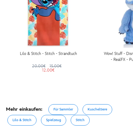
Lilo & Stitch - Stitch - Strandtuch
Wow! Stuff - Disn
- RealFX - P
20.00€
15.00€
12.00€
Mehr einkaufen:
Für Sammler
Kuscheltiere
Lilo & Stitch
Spielzeug
Stitch