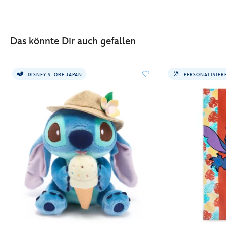
-
shimmer-
mystery-
Das könnte Dir auch gefallen
micro-
kuscheltier-
-
DISNEY STORE JAPAN
PERSONALISIER
-12-
cm-
415160892165.html
http://schema.org/InStock