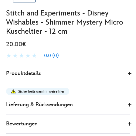
Stitch and Experiments - Disney
Wishables - Shimmer Mystery Micro
Kuscheltier - 12 cm
20.00€
0.0
(0)
Disney
415160892165
415160892165
EUR
Produktdetails
Store
20.00
https://www.disneystore.de/stitch-
and-
Sicherheitswarnhinweise hier
experiments-
-
Lieferung & Rücksendungen
-
disney-
Bewertungen
wishables-
-