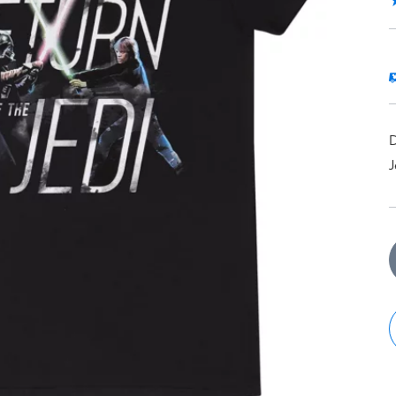
5
1
D
J