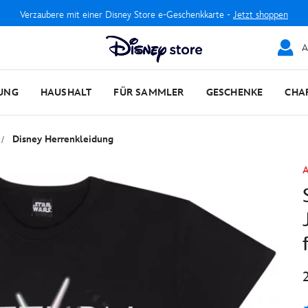
Verzaubere mit einer Disney Store e-Geschenkkarte -
Jetzt shoppen
A
UNG
HAUSHALT
FÜR SAMMLER
GESCHENKE
CHA
Disney Herrenkleidung
A