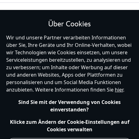
BLEIBE MIT UNS IN KONTAKT
Über Cookies
Wir und unsere Partner verarbeiten Informationen
über Sie, Ihre Geräte und Ihr Online-Verhalten, wobei
Germany
wir Technologien wie Cookies einsetzen, um unsere
Serviceleistungen bereitzustellen, zu analysieren und
zu verbessern; um Inhalte oder Werbung auf dieser
und anderen Websites, Apps oder Plattformen zu
Hilfe
Nutzungsbedingungen
Datenschutzerklärung
Site Map
personalisieren und um Social Media Funktionen
Richtlinien für Cookies
EU Datenschutzhinweis
Impressum
anzubieten. Weitere Informationen finden Sie
hier
.
Allgemeine Verkaufsbedingungen
Ihre Cookie Einstellungen verwalten
s172 Statements
Sind Sie mit der Verwendung von Cookies
Accessibility
einverstanden?
© Disney © Disney•Pixar © & ™ Lucasfilm LTD © Marvel. Alle Rechte vorbehalten.
Klicke zum Ändern der Cookie-Einstellungen auf
Cookies verwalten