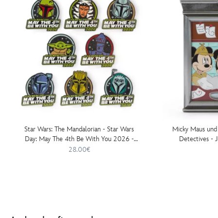
Star Wars: The Mandalorian - Star Wars
Micky Maus und 
Day: May The 4th Be With You 2026 -
Detectives - 
Mystery-Anstecknadelset in limitierter
limit
28.00€
Auflage