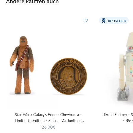
Andere kauften auch
BESTSELLER
Star Wars: Galaxy's Edge - Chewbacca -
Droid Factory - 
Limitierte Edition - Set mit Actionfigur,
- R5-
Comicbuch und Münze
26.00€