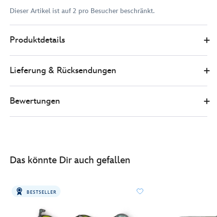
Dieser Artikel ist auf 2 pro Besucher beschränkt.
Disney
438030539724
438030539724
EUR
Produktdetails
Store
16.00
https://www.disneystore.de/star-
wars-
Lieferung & Rücksendungen
-
-
prinzessin-
Bewertungen
leia-
und-
han-
solo-
-
Das könnte Dir auch gefallen
-
anstecknadelset-
438030539724.html
BESTSELLER
http://schema.org/InStock