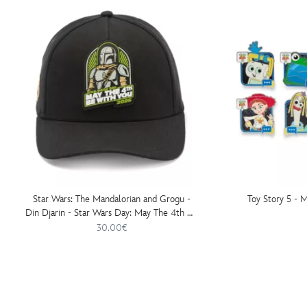
Star Wars: The Mandalorian and Grogu -
Toy Story 5 - 
Din Djarin - Star Wars Day: May The 4th Be
With You - Baseballkappe für Erwachsene
30.00€