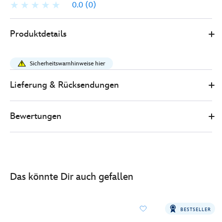
0.0
(0)
0
445000923841
445000923841
EUR
Produktdetails
30.00
https://www.disneystore.de/star-
tours-
Sicherheitswarnhinweise hier
-
-
Lieferung & Rücksendungen
baseballkappe-
fuer-
Bewertungen
erwachsene-
445000923841.html
http://schema.org/InStock
Das könnte Dir auch gefallen
BESTSELLER