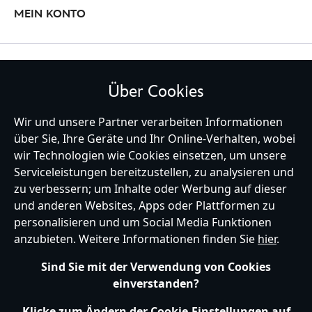
MEIN KONTO
BLEIBE MIT UNS IN KONTAKT
Über Cookies
Wir und unsere Partner verarbeiten Informationen
über Sie, Ihre Geräte und Ihr Online-Verhalten, wobei
wir Technologien wie Cookies einsetzen, um unsere
Germany
Serviceleistungen bereitzustellen, zu analysieren und
zu verbessern; um Inhalte oder Werbung auf dieser
und anderen Websites, Apps oder Plattformen zu
Hilfe
Nutzungsbedingungen
Datenschutzerklärung
Site Map
personalisieren und um Social Media Funktionen
Richtlinien für Cookies
EU Datenschutzhinweis
Impressum
anzubieten. Weitere Informationen finden Sie
hier
.
Allgemeine Verkaufsbedingungen
Ihre Cookie Einstellungen verwalten
s172 Statements
Sind Sie mit der Verwendung von Cookies
Accessibility
einverstanden?
© Disney © Disney•Pixar © & ™ Lucasfilm LTD © Marvel. Alle Rechte vorbehalten.
Klicke zum Ändern der Cookie-Einstellungen auf