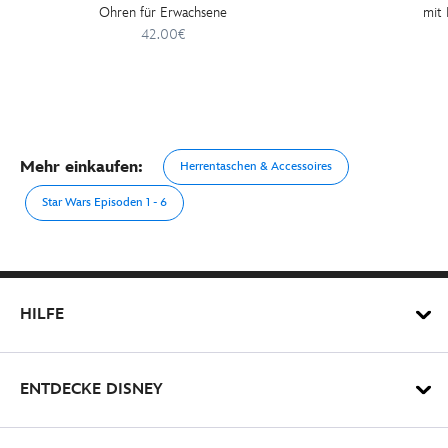
Ohren für Erwachsene
mit 
42.00€
Mehr einkaufen:
Herrentaschen & Accessoires
Star Wars Episoden 1 - 6
HILFE
ENTDECKE DISNEY