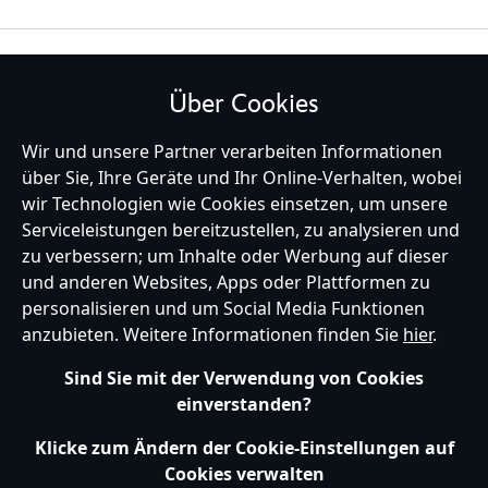
BLEIBE MIT UNS IN KONTAKT
Über Cookies
Wir und unsere Partner verarbeiten Informationen
über Sie, Ihre Geräte und Ihr Online-Verhalten, wobei
wir Technologien wie Cookies einsetzen, um unsere
Germany
Serviceleistungen bereitzustellen, zu analysieren und
zu verbessern; um Inhalte oder Werbung auf dieser
und anderen Websites, Apps oder Plattformen zu
Hilfe
Nutzungsbedingungen
Datenschutzerklärung
Site Map
personalisieren und um Social Media Funktionen
Richtlinien für Cookies
EU Datenschutzhinweis
Impressum
anzubieten. Weitere Informationen finden Sie
hier
.
Allgemeine Verkaufsbedingungen
Ihre Cookie Einstellungen verwalten
s172 Statements
Sind Sie mit der Verwendung von Cookies
Accessibility
einverstanden?
© Disney © Disney•Pixar © & ™ Lucasfilm LTD © Marvel. Alle Rechte vorbehalten.
Klicke zum Ändern der Cookie-Einstellungen auf
Cookies verwalten