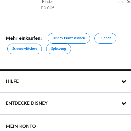
Kinder
einer Sc
110.00€
Mehr einkaufen:
Disney Prinzessinnen
Puppen
Schneewittchen
Spielzeug
HILFE
ENTDECKE DISNEY
MEIN KONTO