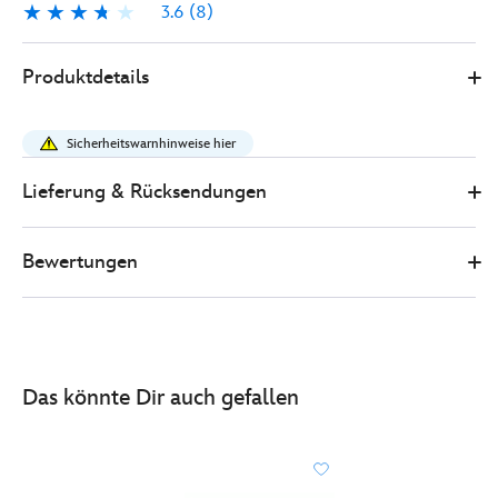
3.6
(8)
3.6
8
416108316422
416108316422
EUR
Produktdetails
19.90
https://www.disneystore.de/schneewittchen-
und-
Sicherheitswarnhinweise hier
die-
sieben-
Lieferung & Rücksendungen
zwerge-
-
Bewertungen
-
schneewittchen-
-
-
klassische-
Das könnte Dir auch gefallen
puppe-
416108316422.html
http://schema.org/InStock