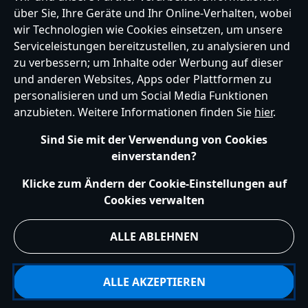
über Sie, Ihre Geräte und Ihr Online-Verhalten, wobei
Germany
wir Technologien wie Cookies einsetzen, um unsere
Serviceleistungen bereitzustellen, zu analysieren und
zu verbessern; um Inhalte oder Werbung auf dieser
und anderen Websites, Apps oder Plattformen zu
Hilfe
Nutzungsbedingungen
Datenschutzerklärung
Site Map
personalisieren und um Social Media Funktionen
Richtlinien für Cookies
EU Datenschutzhinweis
Impressum
anzubieten. Weitere Informationen finden Sie
hier
.
Allgemeine Verkaufsbedingungen
Ihre Cookie Einstellungen verwalten
s172 Statements
Sind Sie mit der Verwendung von Cookies
Accessibility
einverstanden?
© Disney © Disney•Pixar © & ™ Lucasfilm LTD © Marvel. Alle Rechte vorbehalten.
Klicke zum Ändern der Cookie-Einstellungen auf
Cookies verwalten
ALLE ABLEHNEN
ALLE AKZEPTIEREN