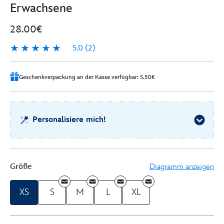
Erwachsene
28.00€
5.0
(2)
5.0
2
Geschenkverpackung an der Kasse verfügbar: 5.50€
Personalisiere mich!
Größe
Diagramm anzeigen
XS
S
M
L
XL
Disney
452030383385
452030383385
EUR