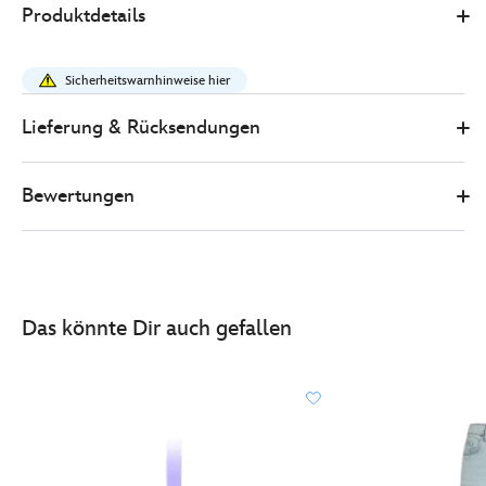
Produktdetails
Store
28.00
https://www.disneystore.de/schneewittchen-
und-
Sicherheitswarnhinweise hier
die-
sieben-
Lieferung & Rücksendungen
zwerge-
-
Bewertungen
-
brummbaer-
-
-
pyjama-
Das könnte Dir auch gefallen
fuer-
erwachsene-
5203053610004M.html
http://schema.org/InStock