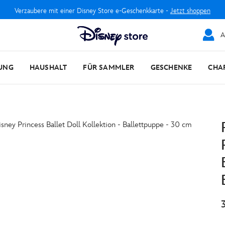
Verzaubere mit einer Disney Store e-Geschenkkarte -
Jetzt shoppen
A
UNG
HAUSHALT
FÜR SAMMLER
GESCHENKE
CHA