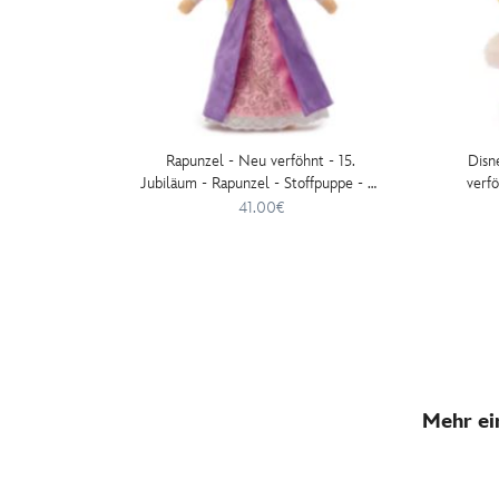
Rapunzel - Neu verföhnt - 15.
Disn
Jubiläum - Rapunzel - Stoffpuppe - 41
verf
cm
41.00€
Mehr ei