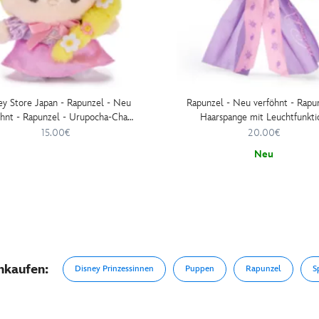
ey Store Japan - Rapunzel - Neu
Rapunzel - Neu verföhnt - Rapun
öhnt - Rapunzel - Urupocha-Chan
Haarspange mit Leuchtfunkti
- Mini-Kuschelpuppe
15.00€
20.00€
Neu
nkaufen:
Disney Prinzessinnen
Puppen
Rapunzel
S