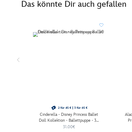
Das könnte Dir auch gefallen
2 für 45 € | 3 für 65 €
Cinderella - Disney Princess Ballet
Alad
Doll Kollektion - Ballettpuppe - 30
Pr
cm
31.00€