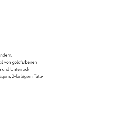
ndern,
til von goldfarbenen
a und Unterrock
gern, 2-farbigem Tutu-