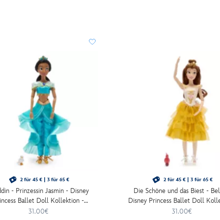
2 für 45 € | 3 für 65 €
2 für 45 € | 3 für 65 €
din - Prinzessin Jasmin - Disney
Die Schöne und das Biest - Bel
incess Ballet Doll Kollektion -
Disney Princess Ballet Doll Koll
Ballettpuppe - 30 cm
- Ballettpuppe - 30 cm
31.00€
31.00€