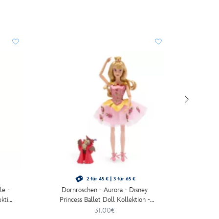
2 für 45 € | 3 für 65 €
le -
Dornröschen - Aurora - Disney
Arielle,
ektion
Princess Ballet Doll Kollektion -
Disney P
Ballettpuppe - 30 cm
-
31.00€