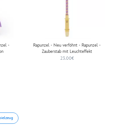
zel -
Rapunzel - Neu verföhnt - Rapunzel -
Rapunze
on
Zauberstab mit Leuchteffekt
23.00€
pielzeug