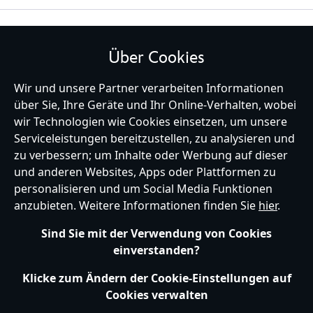
BLEIBE MIT UNS IN KONTAKT
Über Cookies
Wir und unsere Partner verarbeiten Informationen
über Sie, Ihre Geräte und Ihr Online-Verhalten, wobei
wir Technologien wie Cookies einsetzen, um unsere
Germany
Serviceleistungen bereitzustellen, zu analysieren und
zu verbessern; um Inhalte oder Werbung auf dieser
und anderen Websites, Apps oder Plattformen zu
Hilfe
Nutzungsbedingungen
Datenschutzerklärung
Site Map
personalisieren und um Social Media Funktionen
Richtlinien für Cookies
EU Datenschutzhinweis
Impressum
anzubieten. Weitere Informationen finden Sie
hier
.
Allgemeine Verkaufsbedingungen
Ihre Cookie Einstellungen verwalten
s172 Statements
Sind Sie mit der Verwendung von Cookies
Accessibility
einverstanden?
© Disney © Disney•Pixar © & ™ Lucasfilm LTD © Marvel. Alle Rechte vorbehalten.
Klicke zum Ändern der Cookie-Einstellungen auf
Cookies verwalten