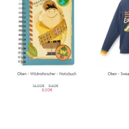
Oben - Wildnisforscher - Notizbuch
Oben - Sweat
16.00€
9.60€
8.00€