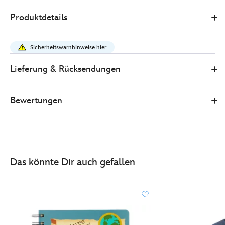
1
Disney
433110881274
433110881274
EUR
Produktdetails
Store
10.00
https://www.disneystore.de/oben-
-
Sicherheitswarnhinweise hier
-
abenteuer-
Lieferung & Rücksendungen
-
-
Bewertungen
becher-
433110881274.html
http://schema.org/InStock
Das könnte Dir auch gefallen