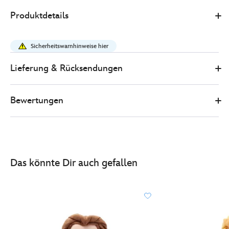
Disney
412333628538
412333628538
EUR
Produktdetails
Store
25.90
https://www.disneystore.de/mulan-
-
Sicherheitswarnhinweise hier
-
kuschelpuppe-
Lieferung & Rücksendungen
412333628538.html
http://schema.org/InStock
Bewertungen
Das könnte Dir auch gefallen