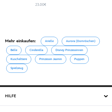
23.00€
Mehr einkaufen:
Arielle
Aurora (Dornröschen)
Belle
Cinderella
Disney Prinzessinnen
Kuscheltiere
Prinzessin Jasmin
Puppen
Spielzeug
HILFE