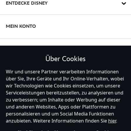
ENTDECKE DISNEY
MEIN KONTO
BLEIBE MIT UNS IN KONTAKT
Über Cookies
Wir und unsere Partner verarbeiten Informationen
über Sie, Ihre Geräte und Ihr Online-Verhalten, wobei
Germany
wir Technologien wie Cookies einsetzen, um unsere
Serviceleistungen bereitzustellen, zu analysieren und
zu verbessern; um Inhalte oder Werbung auf dieser
und anderen Websites, Apps oder Plattformen zu
Hilfe
Nutzungsbedingungen
Datenschutzerklärung
Site Map
personalisieren und um Social Media Funktionen
Richtlinien für Cookies
EU Datenschutzhinweis
Impressum
anzubieten. Weitere Informationen finden Sie
hier
.
Allgemeine Verkaufsbedingungen
Ihre Cookie Einstellungen verwalten
s172 Statements