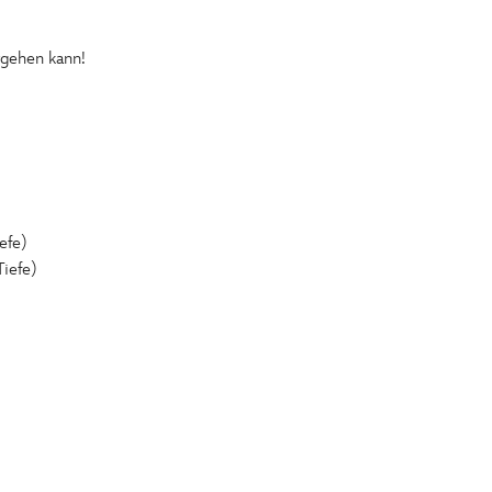
rgehen kann!
efe)
Tiefe)