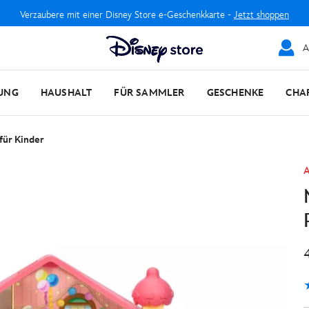
Verzaubere mit einer Disney Store e-Geschenkkarte -
Jetzt shoppen
A
UNG
HAUSHALT
FÜR SAMMLER
GESCHENKE
CHA
für Kinder
A
4
1