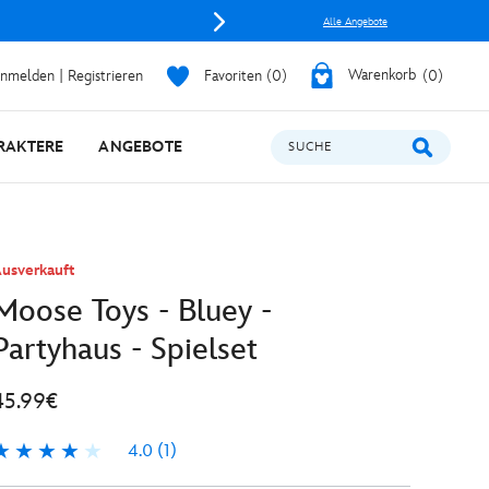
Alle Angebote
nmelden | Registrieren
Favoriten
0
Warenkorb
0
RAKTERE
ANGEBOTE
SUCHE
usverkauft
Moose Toys - Bluey -
Partyhaus - Spielset
45.99€
4.0
(1)
.0