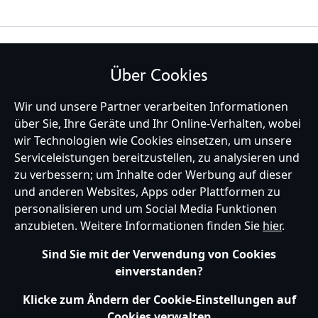
BLEIBE MIT UNS IN KONTAKT
Über Cookies
Wir und unsere Partner verarbeiten Informationen
über Sie, Ihre Geräte und Ihr Online-Verhalten, wobei
Germany
wir Technologien wie Cookies einsetzen, um unsere
Serviceleistungen bereitzustellen, zu analysieren und
zu verbessern; um Inhalte oder Werbung auf dieser
und anderen Websites, Apps oder Plattformen zu
Hilfe
Nutzungsbedingungen
Datenschutzerklärung
Site Map
personalisieren und um Social Media Funktionen
Richtlinien für Cookies
EU Datenschutzhinweis
Impressum
anzubieten. Weitere Informationen finden Sie
hier
.
Allgemeine Verkaufsbedingungen
Ihre Cookie Einstellungen verwalten
s172 Statements
Sind Sie mit der Verwendung von Cookies
Accessibility
einverstanden?
© Disney © Disney•Pixar © & ™ Lucasfilm LTD © Marvel. Alle Rechte vorbehalten.
Klicke zum Ändern der Cookie-Einstellungen auf
Cookies verwalten