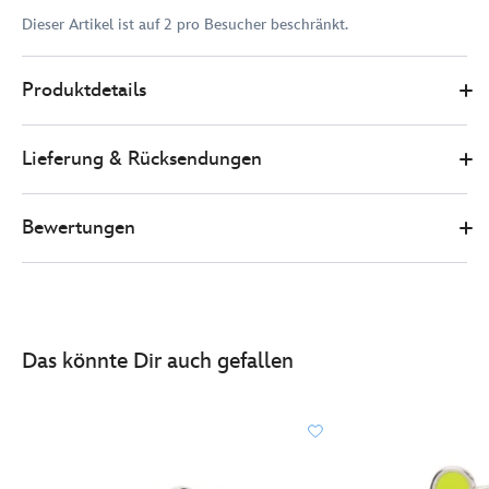
Dieser Artikel ist auf 2 pro Besucher beschränkt.
Disney
438011325292
438011325292
EUR
Produktdetails
Store
20.00
https://www.disneystore.de/micky-
und-
Lieferung & Rücksendungen
minnie-
-
-
Bewertungen
better-
together-
-
-
anstecknadel-
Das könnte Dir auch gefallen
in-
limitierter-
edition-
438011325292.html
http://schema.org/InStock