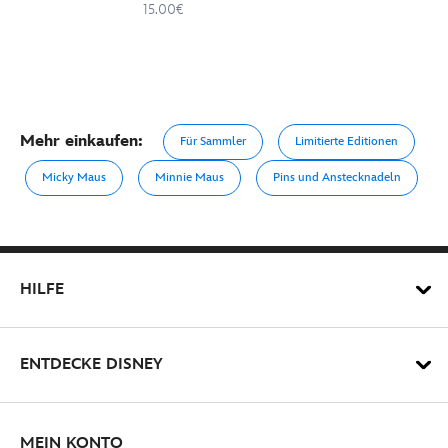
15.00€
Mehr einkaufen:
Für Sammler
Limitierte Editionen
Micky Maus
Minnie Maus
Pins und Anstecknadeln
HILFE
ENTDECKE DISNEY
MEIN KONTO