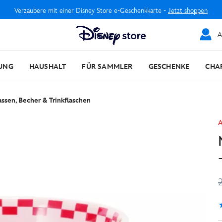
Verzaubere mit einer Disney Store e-Geschenkkarte -
Jetzt shoppen
A
UNG
HAUSHALT
FÜR SAMMLER
GESCHENKE
CHA
assen, Becher & Trinkflaschen
A
5
1