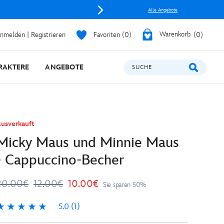
Alle Angebote
nmelden | Registrieren
Favoriten
0
Warenkorb
0
RAKTERE
ANGEBOTE
SUCHE
usverkauft
Micky Maus und Minnie Maus
- Cappuccino-Becher
20.00€
12.00€
10.00€
Sie sparen 50%
5.0
(1)
.0