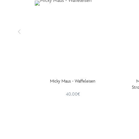
Micky Maus - Waffeleisen
M
Str
40.00€