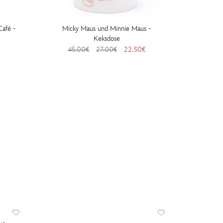
afé -
Micky Maus und Minnie Maus -
Mic
Keksdose
45.00€
27.00€
22.50€
22
BESTS