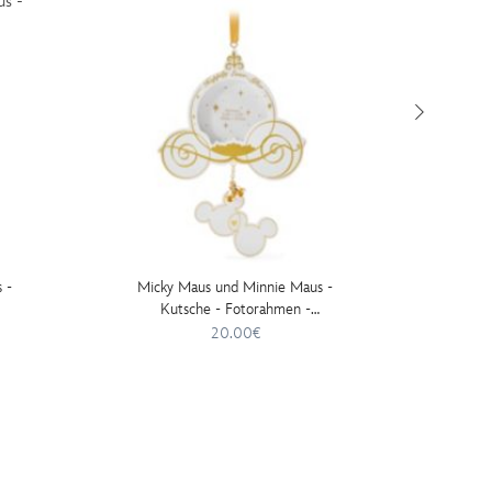
 -
Micky Maus und Minnie Maus -
Micky 
Kutsche - Fotorahmen -
Dekorationsstück
20.00€