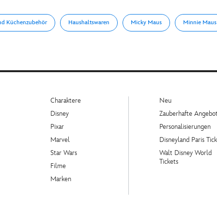
und Küchenzubehör
Haushaltswaren
Micky Maus
Minnie Maus
Charaktere
Neu
Disney
Zauberhafte Angebo
Pixar
Personalisierungen
Marvel
Disneyland Paris Tick
Star Wars
Walt Disney World
Tickets
Filme
Marken