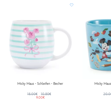
Micky Maus - Schleifen - Becher
Micky Maus 
18.00€
10.80€
20.0
9.00€