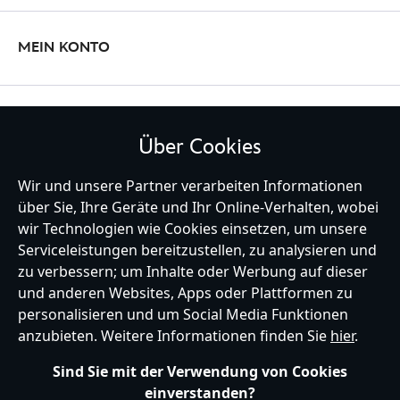
MEIN KONTO
BLEIBE MIT UNS IN KONTAKT
Über Cookies
Wir und unsere Partner verarbeiten Informationen
über Sie, Ihre Geräte und Ihr Online-Verhalten, wobei
Germany
wir Technologien wie Cookies einsetzen, um unsere
Serviceleistungen bereitzustellen, zu analysieren und
zu verbessern; um Inhalte oder Werbung auf dieser
und anderen Websites, Apps oder Plattformen zu
Hilfe
Nutzungsbedingungen
Datenschutzerklärung
Site Map
personalisieren und um Social Media Funktionen
Richtlinien für Cookies
EU Datenschutzhinweis
Impressum
anzubieten. Weitere Informationen finden Sie
hier
.
Allgemeine Verkaufsbedingungen
Ihre Cookie Einstellungen verwalten
s172 Statements
Sind Sie mit der Verwendung von Cookies
Accessibility
einverstanden?