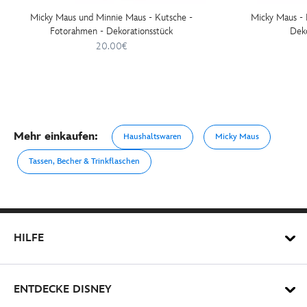
Micky Maus und Minnie Maus - Kutsche -
Micky Maus - 
Fotorahmen - Dekorationsstück
Deko
20.00€
Mehr einkaufen:
Haushaltswaren
Micky Maus
Tassen, Becher & Trinkflaschen
HILFE
ENTDECKE DISNEY