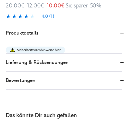
20.00€
12.00€
10.00€
Sie sparen 50%
4.0
(1)
4.0
1
Disney
433110643599
433110643599
EUR
Produktdetails
Store
10.00
https://www.disneystore.de/micky-
maus-
Sicherheitswarnhinweise hier
-
-
Lieferung & Rücksendungen
geometrisches-
muster-
Bewertungen
-
-
becher-
433110643599.html
http://schema.org/InStock
Das könnte Dir auch gefallen