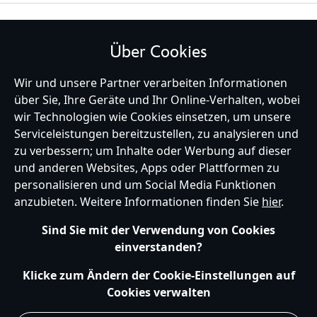
BLEIBE MIT UNS IN KONTAKT
Über Cookies
Wir und unsere Partner verarbeiten Informationen
über Sie, Ihre Geräte und Ihr Online-Verhalten, wobei
wir Technologien wie Cookies einsetzen, um unsere
Germany
Serviceleistungen bereitzustellen, zu analysieren und
zu verbessern; um Inhalte oder Werbung auf dieser
und anderen Websites, Apps oder Plattformen zu
Hilfe
Nutzungsbedingungen
Datenschutzerklärung
Site Map
personalisieren und um Social Media Funktionen
Richtlinien für Cookies
EU Datenschutzhinweis
Impressum
anzubieten. Weitere Informationen finden Sie
hier
.
Allgemeine Verkaufsbedingungen
Ihre Cookie Einstellungen verwalten
s172 Statements
Sind Sie mit der Verwendung von Cookies
Accessibility
einverstanden?
© Disney © Disney•Pixar © & ™ Lucasfilm LTD © Marvel. Alle Rechte vorbehalten.
Klicke zum Ändern der Cookie-Einstellungen auf
Cookies verwalten