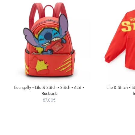
fuer-
erwachsene-
445031685237.html
http://schema.org/InStock
Loungefly - Lilo & Stitch - Stitch - 626 -
Lilo & Stitch - S
Rucksack
87.00€