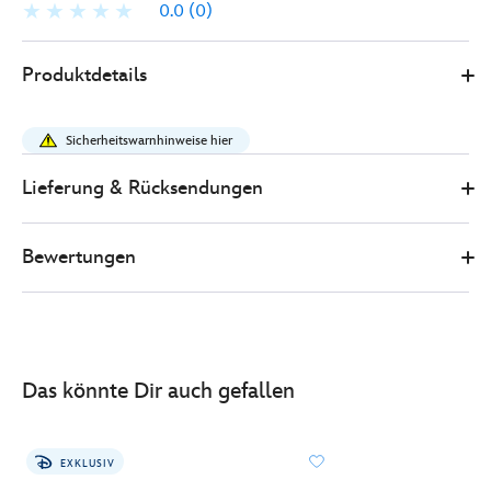
0.0
(0)
0
445031685237
445031685237
EUR
Produktdetails
45.00
https://www.disneystore.de/loungefly-
-
Sicherheitswarnhinweise hier
-
lilo-
Lieferung & Rücksendungen
stitch-
-
Bewertungen
-
stitch-
-
-626-
-
Das könnte Dir auch gefallen
-
haarreif-
mit-
EXKLUSIV
ohren-