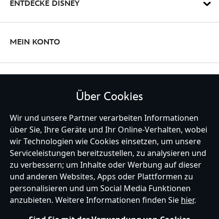
ENTDECKE DISNEY
MEIN KONTO
BLEIBE MIT UNS IN KONTAKT
Über Cookies
Wir und unsere Partner verarbeiten Informationen
über Sie, Ihre Geräte und Ihr Online-Verhalten, wobei
wir Technologien wie Cookies einsetzen, um unsere
Germany
Serviceleistungen bereitzustellen, zu analysieren und
zu verbessern; um Inhalte oder Werbung auf dieser
und anderen Websites, Apps oder Plattformen zu
Hilfe
Nutzungsbedingungen
Datenschutzerklärung
Site Map
personalisieren und um Social Media Funktionen
Richtlinien für Cookies
EU Datenschutzhinweis
Impressum
anzubieten. Weitere Informationen finden Sie
hier
.
Allgemeine Verkaufsbedingungen
Ihre Cookie Einstellungen verwalten
s172 Statements