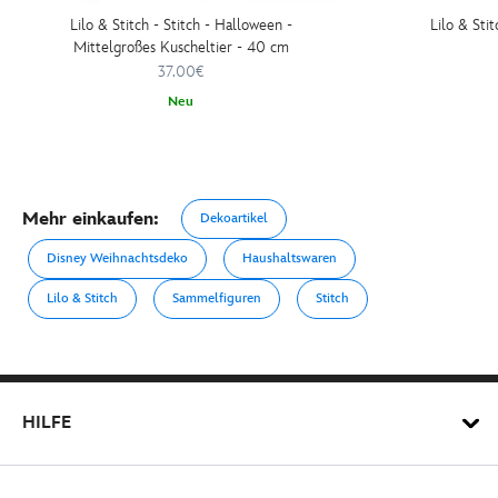
Lilo & Stitch - Stitch - Halloween -
Lilo & Stit
Mittelgroßes Kuscheltier - 40 cm
37.00€
Neu
Mehr einkaufen:
Dekoartikel
Disney Weihnachtsdeko
Haushaltswaren
Lilo & Stitch
Sammelfiguren
Stitch
HILFE