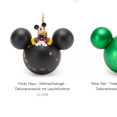
http://schema.org/InStock
Micky Maus - Weihnachtskugel -
Peter Pan - Tink
Dekorationsstück mit Leuchtfunktion
Dekorationsst
32.00€