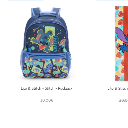
Lilo & Stitch - Stitch - Rucksack
Lilo & Stitch
30.00€
20.0