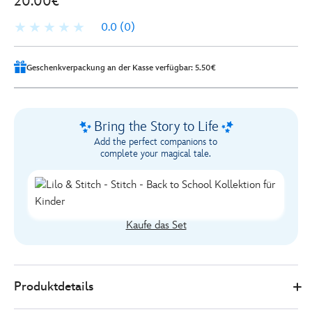
20.00€
0.0
(0)
Geschenkverpackung an der Kasse verfügbar: 5.50€
Bring the Story to Life
Add the perfect companions to
complete your magical tale.
Kaufe das Set
Disney
444040926249
444040926249
EUR
Produktdetails
Store
20.00
https://www.disneystore.de/lilo-