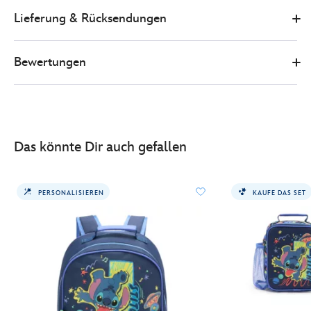
stitch-
Lieferung & Rücksendungen
-
-
stitch-
Bewertungen
-
-
pausenbrot-
tasche-
444040926249.html
Das könnte Dir auch gefallen
http://schema.org/InStock
PERSONALISIEREN
KAUFE DAS SET