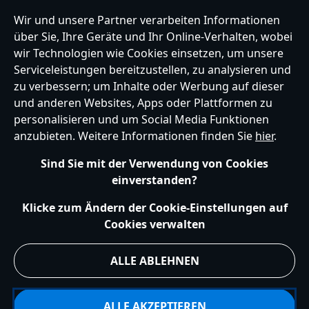
Wir und unsere Partner verarbeiten Informationen
über Sie, Ihre Geräte und Ihr Online-Verhalten, wobei
wir Technologien wie Cookies einsetzen, um unsere
Germany
Serviceleistungen bereitzustellen, zu analysieren und
zu verbessern; um Inhalte oder Werbung auf dieser
und anderen Websites, Apps oder Plattformen zu
Hilfe
Nutzungsbedingungen
Datenschutzerklärung
Site Map
personalisieren und um Social Media Funktionen
Richtlinien für Cookies
EU Datenschutzhinweis
Impressum
anzubieten. Weitere Informationen finden Sie
hier
.
Allgemeine Verkaufsbedingungen
Ihre Cookie Einstellungen verwalten
s172 Statements
Sind Sie mit der Verwendung von Cookies
Accessibility
einverstanden?
© Disney © Disney•Pixar © & ™ Lucasfilm LTD © Marvel. Alle Rechte vorbehalten.
Klicke zum Ändern der Cookie-Einstellungen auf
Cookies verwalten
ALLE ABLEHNEN
ALLE AKZEPTIEREN