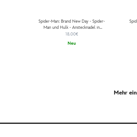
Spider-Man: Brand New Day - Spider-
Spid
Man und Hulk - Anstecknadel in
limitierter Auflage
18.00€
Neu
Mehr ein