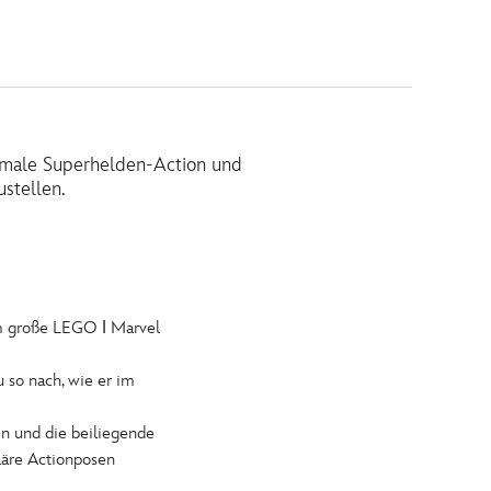
imale Superhelden-Action und
stellen.
 große LEGO ǀ Marvel
o nach, wie er im
 und die beiliegende
läre Actionposen