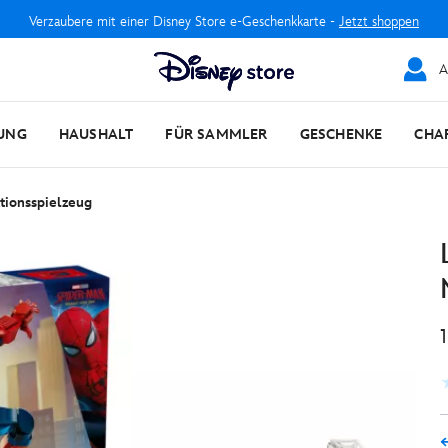
Verzaubere mit einer Disney Store e-Geschenkkarte -
Jetzt shoppen
A
UNG
HAUSHALT
FÜR SAMMLER
GESCHENKE
CHA
tionsspielzeug