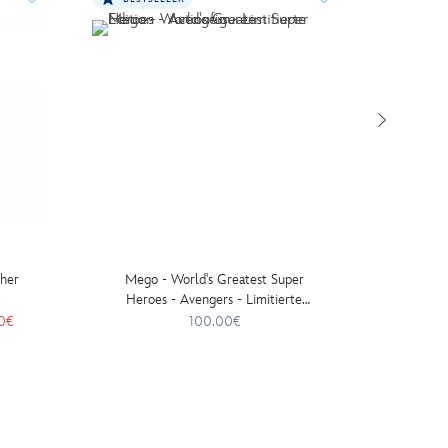
cher
Mego - World's Greatest Super
St
Heroes - Avengers - Limitierte
Sturmtr
Edition - Actionfiguren
Lim
0€
100.00€
Action