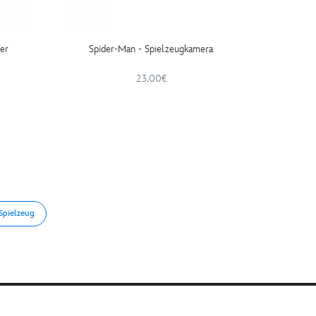
er
Spider-Man - Spielzeugkamera
Sp
23.00€
Spielzeug