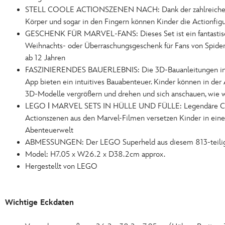
STELL COOLE ACTIONSZENEN NACH: Dank der zahlreichen
Körper und sogar in den Fingern können Kinder die Actionfigu
GESCHENK FÜR MARVEL-FANS: Dieses Set ist ein fantastisc
Weihnachts- oder Überraschungsgeschenk für Fans von Spid
ab 12 Jahren
FASZINIERENDES BAUERLEBNIS: Die 3D-Bauanleitungen in
App bieten ein intuitives Bauabenteuer. Kinder können in der 
3D-Modelle vergrößern und drehen und sich anschauen, wie we
LEGO ǀ MARVEL SETS IN HÜLLE UND FÜLLE: Legendäre Ch
Actionszenen aus den Marvel-Filmen versetzen Kinder in eine 
Abenteuerwelt
ABMESSUNGEN: Der LEGO Superheld aus diesem 813-teilige
Model: H7.05 x W26.2 x D38.2cm approx.
Hergestellt von LEGO
Wichtige Eckdaten