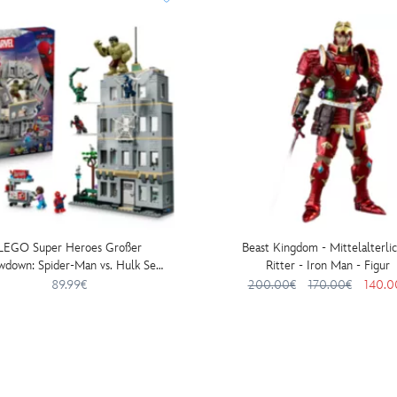
LEGO Super Heroes Großer
Beast Kingdom - Mittelalterli
wdown: Spider-Man vs. Hulk Set
Ritter - Iron Man - Figur
76350
89.99€
200.00€
170.00€
140.0