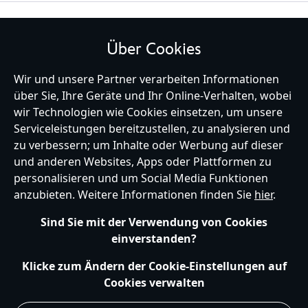
BLEIBE MIT UNS IN KONTAKT
Über Cookies
Wir und unsere Partner verarbeiten Informationen
über Sie, Ihre Geräte und Ihr Online-Verhalten, wobei
Germany
wir Technologien wie Cookies einsetzen, um unsere
Serviceleistungen bereitzustellen, zu analysieren und
zu verbessern; um Inhalte oder Werbung auf dieser
und anderen Websites, Apps oder Plattformen zu
Hilfe
Nutzungsbedingungen
Datenschutzerklärung
Site Map
personalisieren und um Social Media Funktionen
Richtlinien für Cookies
EU Datenschutzhinweis
Impressum
anzubieten. Weitere Informationen finden Sie
hier
.
Allgemeine Verkaufsbedingungen
Ihre Cookie Einstellungen verwalten
s172 Statements
Sind Sie mit der Verwendung von Cookies
Accessibility
einverstanden?
© Disney © Disney•Pixar © & ™ Lucasfilm LTD © Marvel. Alle Rechte vorbehalten.
Klicke zum Ändern der Cookie-Einstellungen auf
Cookies verwalten