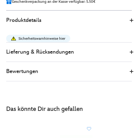
Geschenkverpackung an der Kasse verfügbar: 5.50€
Disney
412302235279
412302235279
EUR
Produktdetails
Store
31.00
https://www.disneystore.de/ferkel-
-
Sicherheitswarnhinweise hier
-
kuschelpuppe-
Lieferung & Rücksendungen
412302235279.html
http://schema.org/InStock
Bewertungen
Das könnte Dir auch gefallen