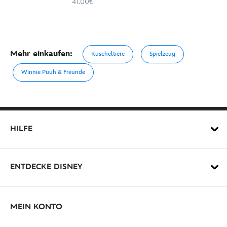
Mittelgroßes
41.00€
Mehr einkaufen:
Kuscheltiere
Spielzeug
Winnie Puuh & Freunde
HILFE
ENTDECKE DISNEY
MEIN KONTO