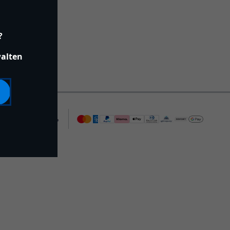
?
walten