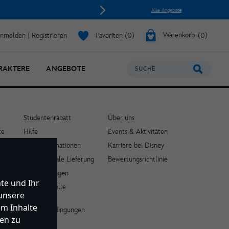
Alle Angebote
nmelden | Registrieren
Favoriten
0
Warenkorb
0
RAKTERE
ANGEBOTE
SUCHE
Studentenrabatt
Über uns
te
Hilfe
Events & Aktivitäten
Lieferinformationen
Karriere bei Disney
ets
Internationale Lieferung
Bewertungsrichtlinie
Rücksendungen
te und Ihr
Größentabelle
 unsere
Allgemeine
um Inhalte
Verkaufsbedingungen
en zu
FAQ