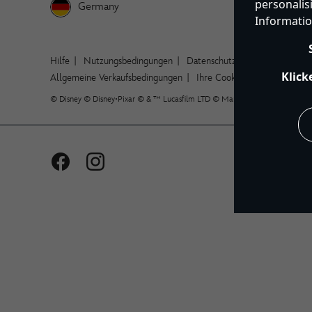
personalis
Germany
Informatio
Hilfe
Nutzungsbedingungen
Datenschutzerklärung
Site 
Klick
Allgemeine Verkaufsbedingungen
Ihre Cookie Einstellungen v
© Disney © Disney•Pixar © & ™ Lucasfilm LTD © Marvel. Alle Rechte vorbeh