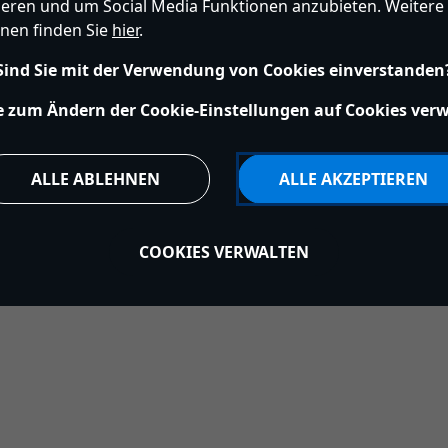
ieren und um Social Media Funktionen anzubieten. Weitere
nen finden Sie
hier
.
Sind Sie mit der Verwendung von Cookies einverstanden
Map
Richtlinien für Cookies
EU Datenschutzhinweis
Impressum
e zum Ändern der Cookie-Einstellungen auf Cookies ver
erwalten
s172 Statements
Accessibility
alten.
ALLE ABLEHNEN
ALLE AKZEPTIEREN
COOKIES VERWALTEN