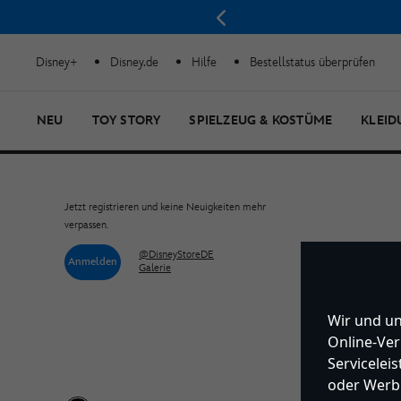
Disney+
Disney.de
Hilfe
Bestellstatus überprüfen
NEU
TOY STORY
SPIELZEUG & KOSTÜME
KLEID
Jetzt registrieren und keine Neuigkeiten mehr
verpassen.
@DisneyStoreDE
Anmelden
Galerie
Wir und un
Online-Ver
Servicelei
oder Werbu