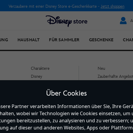
Verzaubere mit einer Disney Store e-Geschenkkarte -
Jetzt shoppen
A
UNG
HAUSHALT
FÜR SAMMLER
GESCHENKE
CHA
Charaktere
Neu
Disney
Zauberhafte Angebo
Pixar
Personalisierungen
Über Cookies
Marvel
Disneyland Paris Tick
Star Wars
Walt Disney World
sere Partner verarbeiten Informationen über Sie, Ihre Gerä
Tickets
Filme
halten, wobei wir Technologien wie Cookies einsetzen, um
Marken
stungen bereitzustellen, zu analysieren und zu verbessern; 
ng auf dieser und anderen Websites, Apps oder Plattform