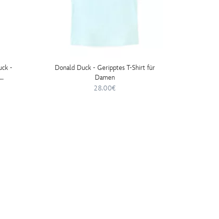
uck -
Donald Duck - Geripptes T-Shirt für
Donald
Damen
28.00€