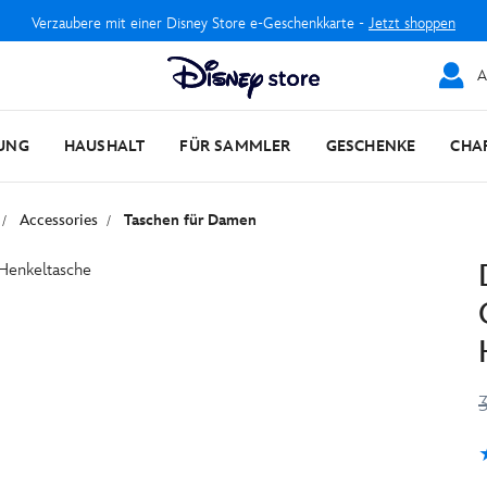
Verzaubere mit einer Disney Store e-Geschenkkarte -
Jetzt shoppen
A
UNG
HAUSHALT
FÜR SAMMLER
GESCHENKE
CHA
Accessories
Taschen für Damen
5
1