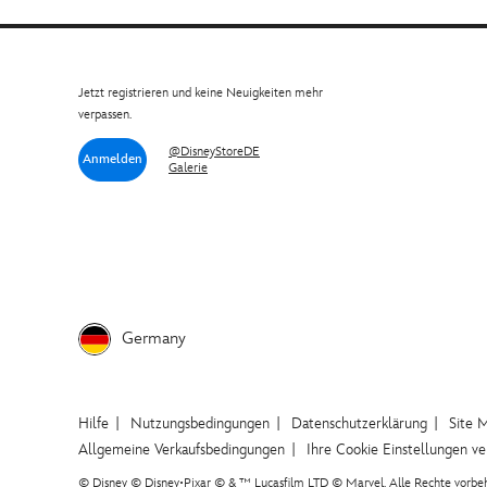
Jetzt registrieren und keine Neuigkeiten mehr
verpassen.
@DisneyStoreDE
Anmelden
Galerie
Germany
Hilfe
Nutzungsbedingungen
Datenschutzerklärung
Site 
Allgemeine Verkaufsbedingungen
Ihre Cookie Einstellungen v
© Disney © Disney•Pixar © & ™ Lucasfilm LTD © Marvel. Alle Rechte vorbeh