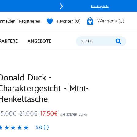
Alle Angebote
nmelden | Registrieren
Favoriten
0
Warenkorb
0
RAKTERE
ANGEBOTE
SUCHE
Donald Duck -
Charaktergesicht - Mini-
Henkeltasche
35.00€
21.00€
17.50€
Sie sparen 50%
5.0
(1)
.0