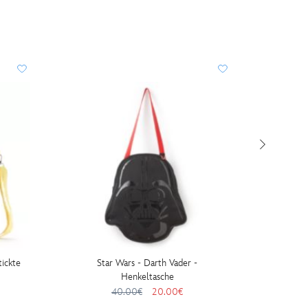
ickte
Star Wars - Darth Vader -
Micky
Henkeltasche
40.00€
20.00€
35