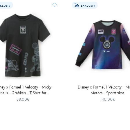
KLUSIV
EXKLUSIV
ney x Formel 1 Velocity - Micky
Disney x Formel 1 Velocity - M
Maus - Grafiken - T-Shirt für
Motors - Sporttrikot
Erwachsene
58.00€
140.00€