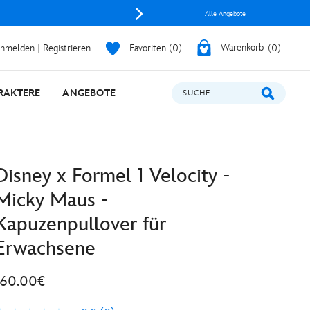
Alle Angebote
nmelden | Registrieren
Favoriten
0
Warenkorb
0
RAKTERE
ANGEBOTE
SUCHE
Disney x Formel 1 Velocity -
Micky Maus -
Kapuzenpullover für
Erwachsene
160.00€