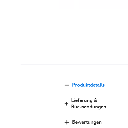
Disney
5201054380001M
5201054380001M
EUR
Store
160.00
https://www.disneystore.de/disney-
x-
formel-
Produktdetails
1-
velocity-
Lieferung &
-
Rücksendungen
-
micky-
Bewertungen
maus-