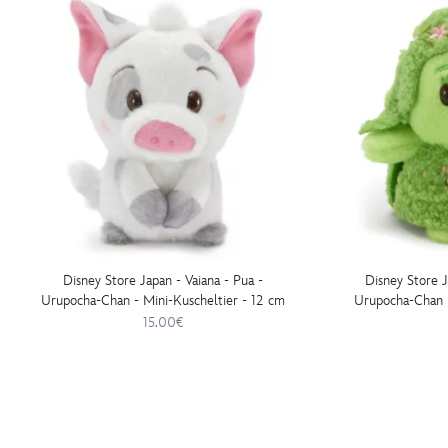
kuscheltier-
-
-11-
cm-
415161348890.html
http://schema.org/InStock
Disney Store Japan - Vaiana - Pua -
Disney Store Ja
Urupocha-Chan - Mini-Kuscheltier - 12 cm
Urupocha-Chan -
15.00€