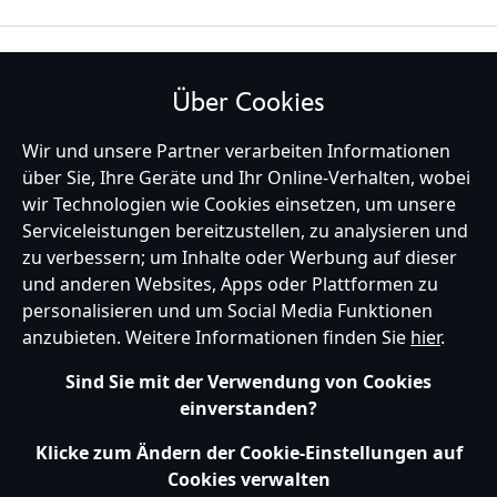
BLEIBE MIT UNS IN KONTAKT
Über Cookies
Wir und unsere Partner verarbeiten Informationen
über Sie, Ihre Geräte und Ihr Online-Verhalten, wobei
wir Technologien wie Cookies einsetzen, um unsere
Germany
Serviceleistungen bereitzustellen, zu analysieren und
zu verbessern; um Inhalte oder Werbung auf dieser
und anderen Websites, Apps oder Plattformen zu
Hilfe
Nutzungsbedingungen
Datenschutzerklärung
Site Map
personalisieren und um Social Media Funktionen
Richtlinien für Cookies
EU Datenschutzhinweis
Impressum
anzubieten. Weitere Informationen finden Sie
hier
.
Allgemeine Verkaufsbedingungen
Ihre Cookie Einstellungen verwalten
s172 Statements
Sind Sie mit der Verwendung von Cookies
Accessibility
einverstanden?
© Disney © Disney•Pixar © & ™ Lucasfilm LTD © Marvel. Alle Rechte vorbehalten.
Klicke zum Ändern der Cookie-Einstellungen auf
Cookies verwalten