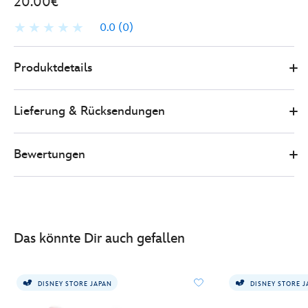
20.00€
0.0
(0)
0
415161348890
415161348890
EUR
Produktdetails
20.00
https://www.disneystore.de/disney-
store-
Lieferung & Rücksendungen
japan-
-
-
Bewertungen
vaiana-
-
-
pua-
-
Das könnte Dir auch gefallen
-
schluesselanhaenger-
mit-
DISNEY STORE JAPAN
DISNEY STORE 
kleinem-