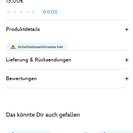
15.00€
0.0
(0)
415159975008
415159975008
EUR
Produktdetails
15.00
https://www.disneystore.de/disney-
store-
Sicherheitswarnhinweise hier
japan-
-
Lieferung & Rücksendungen
-
lilo-
Bewertungen
stitch-
-
-
angel-
-
Das könnte Dir auch gefallen
-
urupocha-
chan-