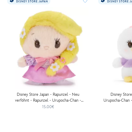
DISNEY STORE JAPAN
DISNEY STORE 
-
-
mini-
kuscheltier-
-
-11-
cm-
415159975008.html
http://schema.org/InStock
Disney Store Japan - Rapunzel - Neu
Disney Store
verföhnt - Rapunzel - Urupocha-Chan -
Urupocha-Chan - 
Mini-Kuschelpuppe
15.00€