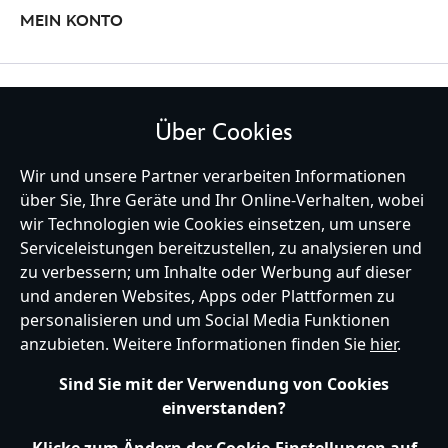
MEIN KONTO
BLEIBE MIT UNS IN KONTAKT
Über Cookies
Wir und unsere Partner verarbeiten Informationen
über Sie, Ihre Geräte und Ihr Online-Verhalten, wobei
wir Technologien wie Cookies einsetzen, um unsere
Germany
Serviceleistungen bereitzustellen, zu analysieren und
zu verbessern; um Inhalte oder Werbung auf dieser
und anderen Websites, Apps oder Plattformen zu
Hilfe
Nutzungsbedingungen
Datenschutzerklärung
Site Map
personalisieren und um Social Media Funktionen
Richtlinien für Cookies
EU Datenschutzhinweis
Impressum
anzubieten. Weitere Informationen finden Sie
hier
.
Allgemeine Verkaufsbedingungen
Ihre Cookie Einstellungen verwalten
s172 Statements
Sind Sie mit der Verwendung von Cookies
Accessibility
einverstanden?
© Disney © Disney•Pixar © & ™ Lucasfilm LTD © Marvel. Alle Rechte vorbehalten.