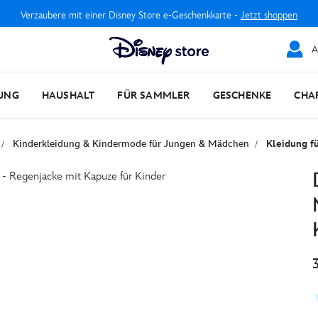
Verzaubere mit einer Disney Store e-Geschenkkarte -
Jetzt shoppen
A
UNG
HAUSHALT
FÜR SAMMLER
GESCHENKE
CHA
Kinderkleidung & Kindermode für Jungen & Mädchen
Kleidung fü