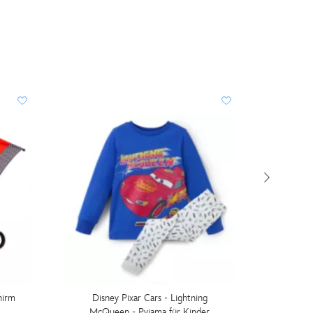
hirm
Disney Pixar Cars - Lightning
Disney P
McQueen - Pyjama für Kinder