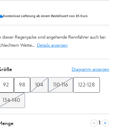
Kostenlose Lieferung ab einem Bestellwert von 85 Euro
n dieser Regenjacke sind angehende Rennfahrer auch bei
chlechtem Wette...
Details anzeigen
Größe
Diagramm anzeigen
92
98
104
110-116
122-128
134-140
Menge