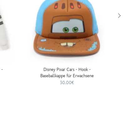
 -
Disney Pixar Cars - Hook -
Disn
Baseballkappe für Erwachsene
McQueen
30.00€