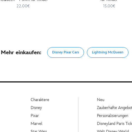
22.00€
15.00€
Mehr einkaufen:
Disney Pixar Cars
Lightning McQueen
Charaktere
Neu
Disney
Zauberhafte Angebo
Pixar
Personalisierungen
Marvel
Disneyland Paris Tick
Star Wars
Walt Disney World