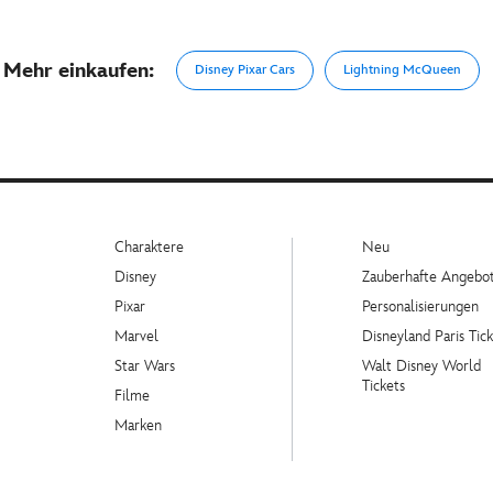
Mehr einkaufen:
Disney Pixar Cars
Lightning McQueen
Charaktere
Neu
Disney
Zauberhafte Angebo
Pixar
Personalisierungen
Marvel
Disneyland Paris Tick
Star Wars
Walt Disney World
Tickets
Filme
Marken