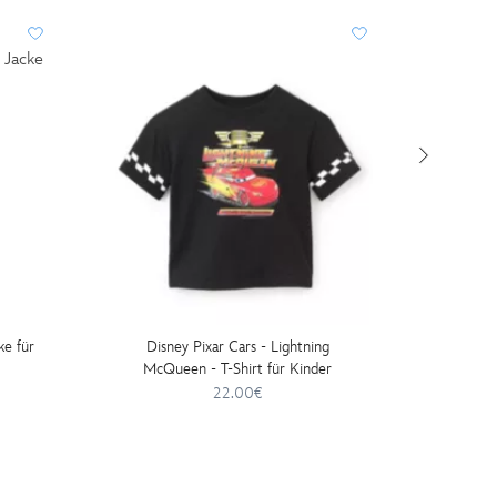
ke für
Disney Pixar Cars - Lightning
Disn
McQueen - T-Shirt für Kinder
McQuee
22.00€