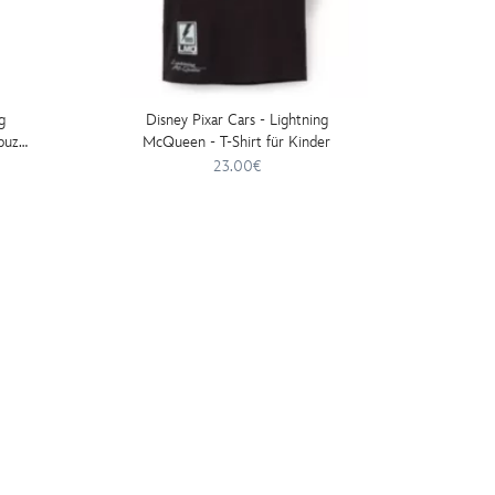
g
Disney Pixar Cars - Lightning
Disn
puze
McQueen - T-Shirt für Kinder
McQu
23.00€