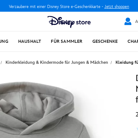
Verzaubere mit einer Disney Store e-Geschenkkarte -
Jetzt shoppen
A
UNG
HAUSHALT
FÜR SAMMLER
GESCHENKE
CHA
Kinderkleidung & Kindermode für Jungen & Mädchen
Kleidung fü