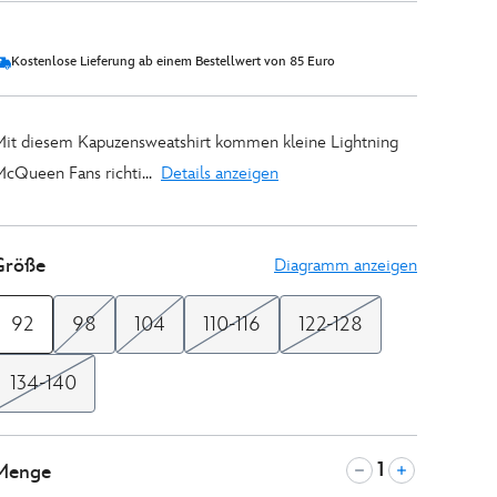
Kostenlose Lieferung ab einem Bestellwert von 85 Euro
it diesem Kapuzensweatshirt kommen kleine Lightning
cQueen Fans richti...
Details anzeigen
Größe
Diagramm anzeigen
92
98
104
110-116
122-128
134-140
Menge