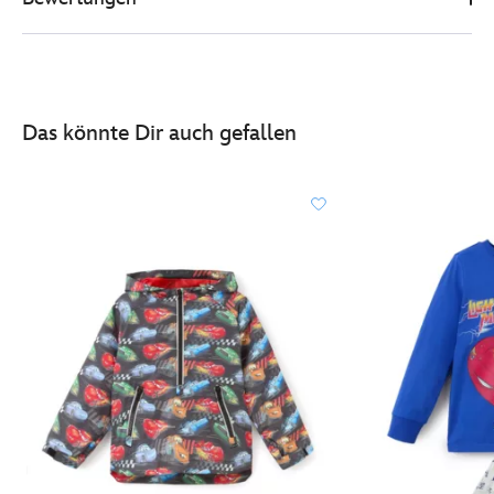
-
-
sweatshirt-
fuer-
kinder-
Das könnte Dir auch gefallen
2402049220238M.html
http://schema.org/InStock