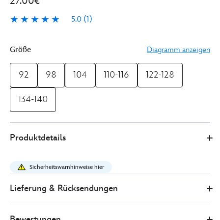
27.00€
5.0
(1)
5.0
1
Größe
Diagramm anzeigen
92
98
104
110-116
122-128
134-140
Disney
2402049220238M
2402049220238M
EUR
Produktdetails
Store
27.00
https://www.disneystore.de/disney-
pixar-
Sicherheitswarnhinweise hier
cars-
-
Lieferung & Rücksendungen
-
fahrbahn-
Bewertungen