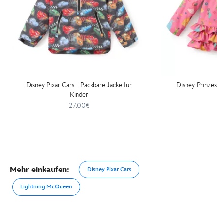
Disney Pixar Cars - Packbare Jacke für
Disney Prinzes
Kinder
27.00€
Mehr einkaufen:
Disney Pixar Cars
Lightning McQueen