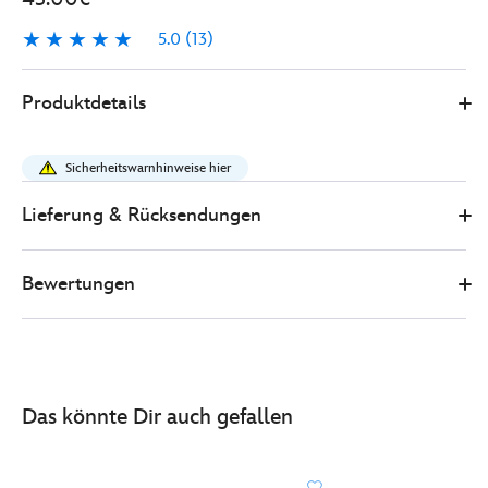
5.0
(13)
5.0
13
445037716164
445037716164
EUR
Produktdetails
43.00
https://www.disneystore.de/disney-
parks-
Sicherheitswarnhinweise hier
-
-
Lieferung & Rücksendungen
rapunzel-
-
Bewertungen
-
neu-
verfoehnt-
-
-
Das könnte Dir auch gefallen
rapunzel-
-
-