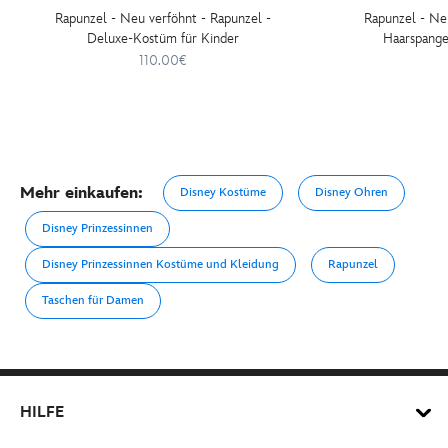
Rapunzel - Neu verföhnt - Rapunzel -
Rapunzel - Neu
Deluxe-Kostüm für Kinder
Haarspange
110.00€
Mehr einkaufen:
Disney Kostüme
Disney Ohren
Disney Prinzessinnen
Disney Prinzessinnen Kostüme und Kleidung
Rapunzel
Taschen für Damen
HILFE