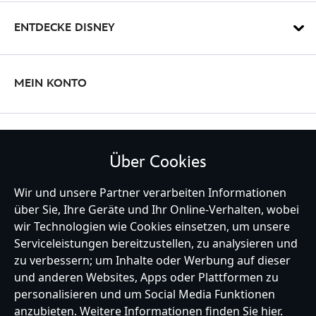
ENTDECKE DISNEY
MEIN KONTO
BLEIBE MIT UNS IN KONTAKT
Über Cookies
Wir und unsere Partner verarbeiten Informationen
über Sie, Ihre Geräte und Ihr Online-Verhalten, wobei
wir Technologien wie Cookies einsetzen, um unsere
Germany
Serviceleistungen bereitzustellen, zu analysieren und
zu verbessern; um Inhalte oder Werbung auf dieser
und anderen Websites, Apps oder Plattformen zu
Hilfe
Nutzungsbedingungen
Datenschutzerklärung
Site Map
personalisieren und um Social Media Funktionen
Richtlinien für Cookies
EU Datenschutzhinweis
Impressum
anzubieten. Weitere Informationen finden Sie
hier
.
Allgemeine Verkaufsbedingungen