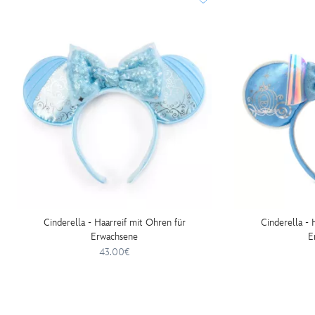
haarreif-
mit-
minnie-
maus-
ohren-
fuer-
erwachsene-
445037716164.html
http://schema.org/InStock
Cinderella - Haarreif mit Ohren für
Cinderella - 
Erwachsene
E
43.00€