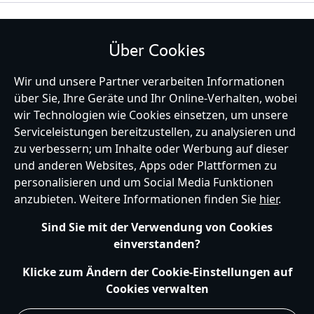
BLEIBE MIT UNS IN KONTAKT
Über Cookies
Wir und unsere Partner verarbeiten Informationen
über Sie, Ihre Geräte und Ihr Online-Verhalten, wobei
Germany
wir Technologien wie Cookies einsetzen, um unsere
Serviceleistungen bereitzustellen, zu analysieren und
zu verbessern; um Inhalte oder Werbung auf dieser
und anderen Websites, Apps oder Plattformen zu
Hilfe
Nutzungsbedingungen
Datenschutzerklärung
Site Map
personalisieren und um Social Media Funktionen
Richtlinien für Cookies
EU Datenschutzhinweis
Impressum
anzubieten. Weitere Informationen finden Sie
hier
.
Allgemeine Verkaufsbedingungen
Ihre Cookie Einstellungen verwalten
s172 Statements
Sind Sie mit der Verwendung von Cookies
Accessibility
einverstanden?
© Disney © Disney•Pixar © & ™ Lucasfilm LTD © Marvel. Alle Rechte vorbehalten.
Klicke zum Ändern der Cookie-Einstellungen auf
Cookies verwalten