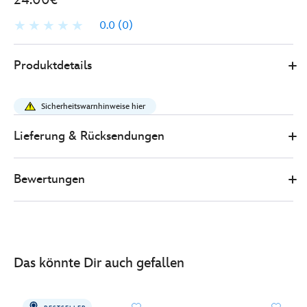
0.0
(0)
Disney
436010947781
436010947781
EUR
Produktdetails
Store
24.00
https://www.disneystore.de/disney-
cruise-
Sicherheitswarnhinweise hier
line-
europe-
Lieferung & Rücksendungen
-
-
Bewertungen
chip-
und-
chap-
-
-
Das könnte Dir auch gefallen
dekorationsstueck-
436010947781.html
http://schema.org/OutOfStock