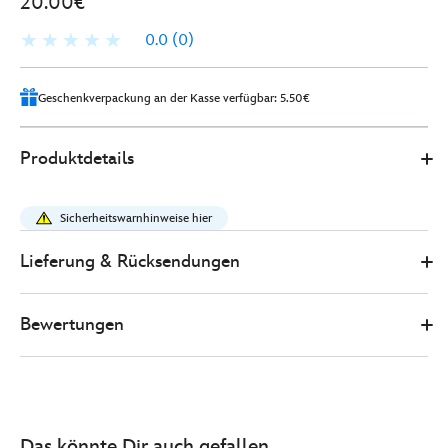
20.00€
0.0
(0)
Geschenkverpackung an der Kasse verfügbar: 5.50€
Disney
415160890260
415160890260
EUR
Produktdetails
Store
20.00
https://www.disneystore.de/die-
muppets-
Sicherheitswarnhinweise hier
-
-
Lieferung & Rücksendungen
disney-
wishables-
Bewertungen
shimmer-
kollektion-
-
-
mini-
Das könnte Dir auch gefallen