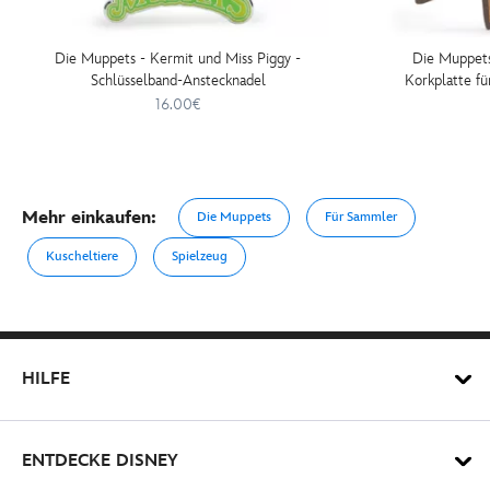
Die Muppets - Kermit und Miss Piggy -
Die Muppets
Schlüsselband-Anstecknadel
Korkplatte f
An
16.00€
Mehr einkaufen:
Die Muppets
Für Sammler
Kuscheltiere
Spielzeug
HILFE
ENTDECKE DISNEY