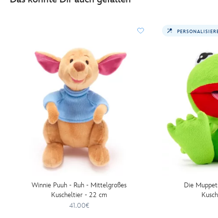
kuscheltier-
-
-
PERSONALISIER
kermit-
-
-
limitierte-
edition-
-12-
cm-
415160890260.html
http://schema.org/InStock
Winnie Puuh - Ruh - Mittelgroßes
Die Muppets
Kuscheltier - 22 cm
Kusch
41.00€