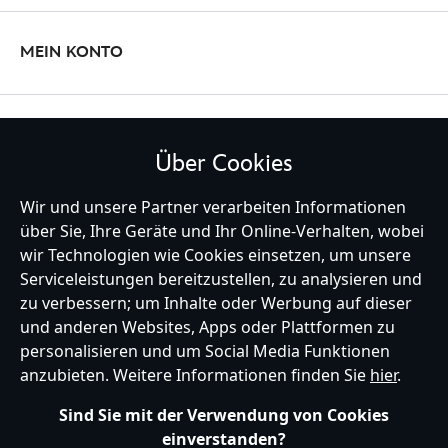
MEIN KONTO
BLEIBE MIT UNS IN KONTAKT
Über Cookies
Wir und unsere Partner verarbeiten Informationen
über Sie, Ihre Geräte und Ihr Online-Verhalten, wobei
wir Technologien wie Cookies einsetzen, um unsere
Germany
Serviceleistungen bereitzustellen, zu analysieren und
zu verbessern; um Inhalte oder Werbung auf dieser
und anderen Websites, Apps oder Plattformen zu
Hilfe
Nutzungsbedingungen
Datenschutzerklärung
Site Map
personalisieren und um Social Media Funktionen
Richtlinien für Cookies
EU Datenschutzhinweis
Impressum
anzubieten. Weitere Informationen finden Sie
hier
.
Allgemeine Verkaufsbedingungen
Ihre Cookie Einstellungen verwalten
s172 Statements
Sind Sie mit der Verwendung von Cookies
Accessibility
einverstanden?