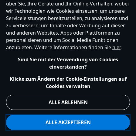
über Sie, Ihre Geräte und Ihr Online-Verhalten, wobei
wir Technologien wie Cookies einsetzen, um unsere
Germany
Serviceleistungen bereitzustellen, zu analysieren und
zu verbessern; um Inhalte oder Werbung auf dieser
und anderen Websites, Apps oder Plattformen zu
Hilfe
Nutzungsbedingungen
Datenschutzerklärung
Site Map
personalisieren und um Social Media Funktionen
Richtlinien für Cookies
EU Datenschutzhinweis
Impressum
anzubieten. Weitere Informationen finden Sie
hier
.
Allgemeine Verkaufsbedingungen
Ihre Cookie Einstellungen verwalten
s172 Statements
Sind Sie mit der Verwendung von Cookies
Accessibility
einverstanden?
© Disney © Disney•Pixar © & ™ Lucasfilm LTD © Marvel. Alle Rechte vorbehalten.
Klicke zum Ändern der Cookie-Einstellungen auf
Cookies verwalten
ALLE ABLEHNEN
ALLE AKZEPTIEREN