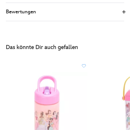
unverfroren-
Bewertungen
-
-
trinkflasche-
433101115722.html
http://schema.org/InStock
Das könnte Dir auch gefallen