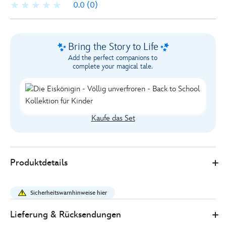
0.0
(0)
Bring the Story to Life
Add the perfect companions to
complete your magical tale.
Kaufe das Set
Disney
433101115722
433101115722
EUR
Produktdetails
Store
16.00
https://www.disneystore.de/die-
eiskoenigin-
Sicherheitswarnhinweise hier
-
-
Lieferung & Rücksendungen
voellig-